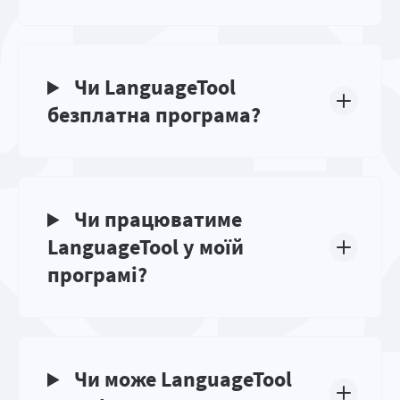
Чи LanguageTool
безплатна програма?
Чи працюватиме
LanguageTool у моїй
програмі?
Чи може LanguageTool