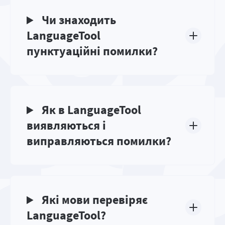
Чи знаходить
LanguageTool
пунктуаційні помилки?
Як в LanguageTool
виявляються і
виправляються помилки?
Які мови перевіряє
LanguageTool?