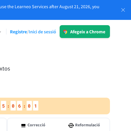
use the Learneo Services after August 21, 2026, you
Inici de sessió
Registre
Inici de sessió
/
Afegeix a Chrome
LT per a l'empresa
Exploreu les nostres solucions
e límit
subjectes a l'RGPD per a garantir una
veu de marca coherent i una
extos
comunicació lliure d'errors.
ium
Llegeix més
5
0
6
0
0
:
:
Aplicacions
Correcció
Reformulació
macOS