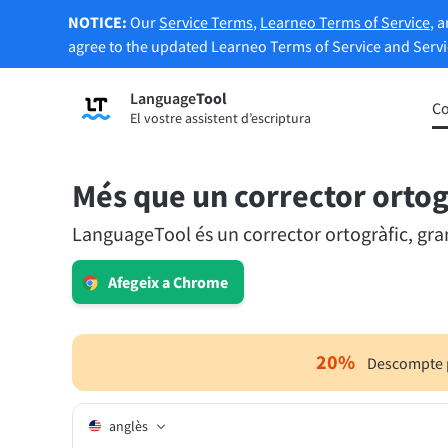
NOTICE:
Our
Service Terms
,
Learneo Terms of Service
, 
agree to the updated Learneo Terms of Service and Serv
Language
Tool
Registre
Co
El vostre assistent d’escriptura
Corrector gramatical
Eina d
Revisa la gramàtica dels vostres textos i
Us per
us ajuda a trobar el to adequat.
al vost
Més que un corrector ortog
LanguageTool és un corrector ortogràfic, grama
Prova el corrector gramatical
Prova 
Afegeix a Chrome
Aplicacions i complements
Revisa la gramàtica dels vostres textos i us ajud
20
%
Descompte p
Complements de navegador
Comple
anglès
Chrome
Gm