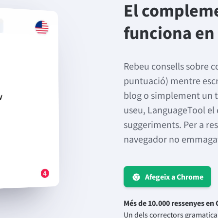
El complem
funciona en
Rebeu consells sobre co
puntuació) mentre escr
blog o simplement un 
useu, LanguageTool el 
suggeriments. Per a res
navegador no emmagat
Afegeix a Chrome
Més de 10.000 ressenyes en
Un dels correctors gramatic