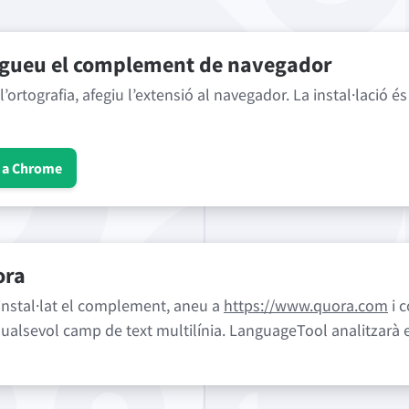
gueu el complement de navegador
 l’ortografia, afegiu l’extensió al navegador. La instal·lació é
x a Chrome
ora
nstal·lat el complement, aneu a
https://www.quora.com
i 
qualsevol camp de text multilínia. LanguageTool analitzarà 