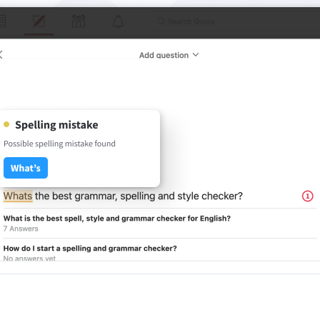
ple Mail
Word
underbird
Apple Pages
LibreOffice
ats laborals
Ajuda