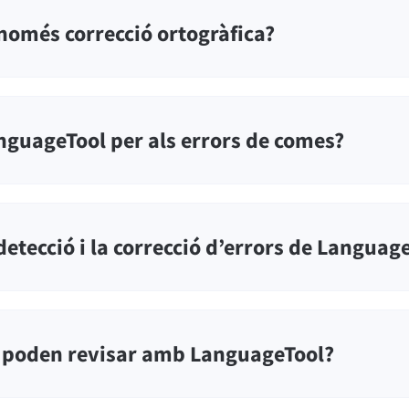
només correcció ortogràfica?
guageTool per als errors de comes?
etecció i la correcció d’errors de Languag
 poden revisar amb LanguageTool?