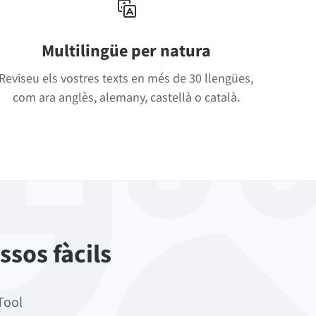
Multilingüe per natura
Reviseu els vostres texts en més de 30 llengües,
com ara anglès, alemany, castellà o català.
ssos fàcils
Tool