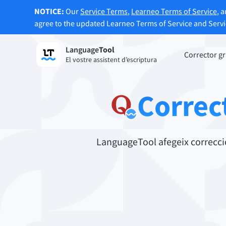
NOTICE:
Our
Service Terms
,
Learneo Terms of Service
, 
agree to the updated Learneo Terms of Service and Serv
Language
Tool
Registre
Corrector g
El vostre assistent d’escriptura
Corrector gramatical
Eina d
Revisa la gramàtica dels vostres textos i
Us per
Correc
us ajuda a trobar el to adequat.
al vost
Prova el corrector gramatical
Prova 
LanguageTool afegeix correcció 
Aplicacions i complements
Revisa la gramàtica dels vostres textos i us ajud
Complements de navegador
Comple
Chrome
Gm