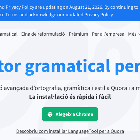
and
Privacy Policy
are updating on August 21, 2026. By continuing to 
ice Terms and acknowledge our updated Privacy Policy.
ramatical
Eina de reformulació
Prèmium
Per a l'empresa
Més
e reformulació
Descobriu Prèmium
met parafrasejar qualsevol frase
Beneficieu-vos de paràfrasis sens
tor gramatical pe
re gust.
i molt més.
l'eina de reformulació
Obteniu totes les funcions prèm
avançada d’ortografia, gramàtica i estil a Quora i a mol
La instal·lació és ràpida i fàcil
a a trobar el to adequat.
Afegeix a Chrome
ments de correu electrònic
Complements d’Office
Descobriu com instal·lar LanguageTool per a Quora
ail
Google Docs