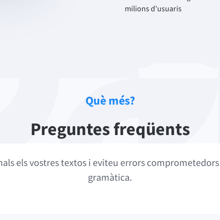
milions d’usuaris
Què més?
Preguntes freqüents
als els vostres textos i eviteu errors comprometedors d
gramàtica.