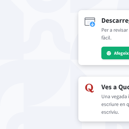
Descarre
Per a revisar
fàcil.
Afegei
Ves a Qu
Una vegada i
escriure en 
escriviu.