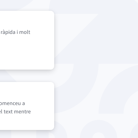
s ràpida i molt
comenceu a
el text mentre