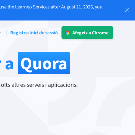
use the Learneo Services after August 21, 2026, you
Inici de sessió
Registre
Inici de sessió
/
Afegeix a Chrome
LT per a l'empresa
e límit
Exploreu les nostres solucions
r a
Quora
subjectes a l'RGPD per a garantir una
veu de marca coherent i una
comunicació lliure d'errors.
ium
Llegeix més
ts altres serveis i aplicacions.
Aplicacions
macOS