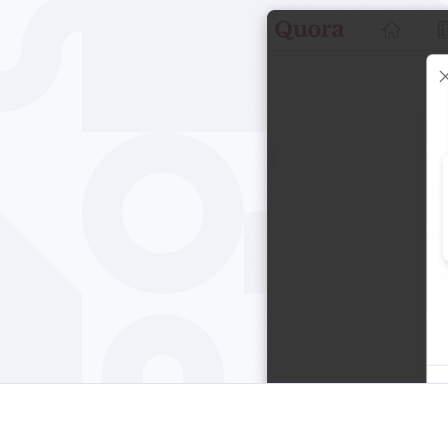
Edge
Ap
Firefox
Th
Safari
Opera
Per a empreses
Per a desenvolupadors
Blog
Oportunit