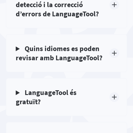
detecció i la correcció
d’errors de LanguageTool?
Quins idiomes es poden
revisar amb LanguageTool?
LanguageTool és
gratuït?