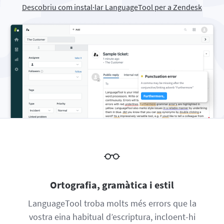
Descobriu com instal·lar LanguageTool per a Zendesk
Firefox
Outlook
BETA
Google Docs
Aplicacions
Obre o tanca el submenú
Safari
Apple Mail
Word
macOS
Més
Opera
Thunderbird
Apple Pages
Windows
Per a empreses
LibreOffice
Per a desenvolupadors
Blog
Oportunitats laborals
Ajuda
Privacitat
Termes i condicions
Ortografia, gramàtica i estil
Crèdits
LanguageTool troba molts més errors que la
vostra eina habitual d’escriptura, incloent-hi