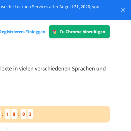
use the Learneo Services after August 21, 2026, you
Einloggen
Registrieren
Einloggen
/
Zu Chrome hinzufügen
ken
LT für Unternehmen
Entdecken Sie unsere DSGVO-
konformen Lösungen, die eine
fehlerfreie Kommunikation sowie eine
n und
Texte in vielen verschiedenen Sprachen und
konsistente Markensprache
gewährleisten.
lten
Mehr lesen
1
8
0
2
:
:
Apps