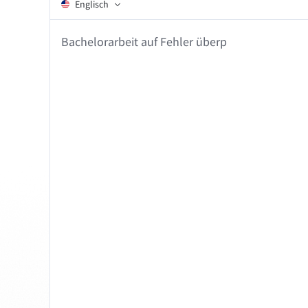
Englisch
Chrome
Gm
Edge
Ap
Bachelorarbeit auf Fehler überprüfen …
Firefox
Th
Safari
Opera
Für Unternehmen
API
Blog
Jobs
Hilfe