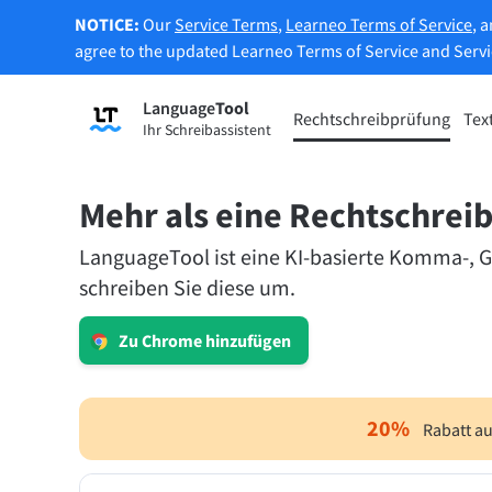
NOTICE:
Our
Service Terms
,
Learneo Terms of Service
, 
agree to the updated Learneo Terms of Service and Serv
Language
Tool
Registrieren
Rechtschreibprüfung
Tex
Ihr Schreibassistent
Grammatikprüfung
Texte
Überprüft Ihren Text auf
Erlaub
Grammatikfehler und hilft Ihnen dabei,
Belieb
Mehr als eine Rechtschrei
den richtigen Ton zu finden.
LanguageTool ist eine KI-basierte Komma-, G
schreiben Sie diese um.
Rechtschreibprüfung ausprobieren
Textum
Zu Chrome hinzufügen
Apps & Add-ons
Überprüft Ihren Text auf Grammatikfehler und hi
20
%
Rabatt au
Browser-Add-ons
Erwei