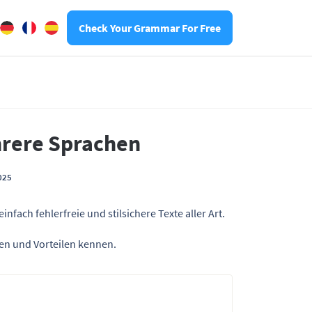
Check Your Grammar For Free
hrere Sprachen
025
fach fehlerfreie und stilsichere Texte aller Art.
nen und Vorteilen kennen.