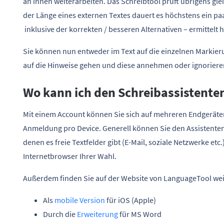
an ihnen weiterarbeiten. Das Schreibtool prüft übrigens gl
der Länge eines externen Textes dauert es höchstens ein paa
inklusive der korrekten / besseren Alternativen – ermittelt h
Sie können nun entweder im Text auf die einzelnen Markieru
auf die Hinweise gehen und diese annehmen oder ignoriere
Wo kann ich den Schreibassistent
Mit einem Account können Sie sich auf mehreren Endgeräte
Anmeldung pro Device. Generell können Sie den Assistenten
denen es freie Textfelder gibt (E-Mail, soziale Netzwerke etc
Internetbrowser Ihrer Wahl.
Außerdem finden Sie auf der Website von LanguageTool wei
Als
mobile Version
für iOS (Apple)
Durch die
Erweiterung
für MS Word