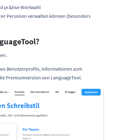
nd präzise Wortwahl
rerer Personen verwalten können (besonders
nguageTool?
ten.
ines Benutzerprofils, Informationen zum
 die Premiumversion von LanguageTool.