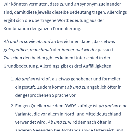
Wir könnten vermuten, dass
zu
und
an
synonym zueinander
sind, damit diese jeweils dieselbe Bedeutung tragen. Allerdings
ergibt sich die übertragene Wortbedeutung aus der
Kombination der ganzen Formulierung.
Ab und zu
sowie
ab und an
bezeichnen dabei, dass etwas
gelegentlich
,
manchmal
oder
immer mal wieder
passiert.
Zwischen den beiden gibt es keinen Unterschied in der
Grundbedeutung. Allerdings gibt es drei Auffälligkeiten:
Ab und an
wird oft als etwas gehobener und formeller
eingestuft. Zudem kommt
ab und zu
angeblich öfter in
der gesprochenen Sprache vor.
Einigen Quellen wie dem DWDS zufolge ist
ab und an
eine
Variante, die vor allem in Nord- und Mitteldeutschland
verwendet wird.
Ab und zu
wird demnach öfter in
anderen Gegenden Deutschlands sowie Österreich und