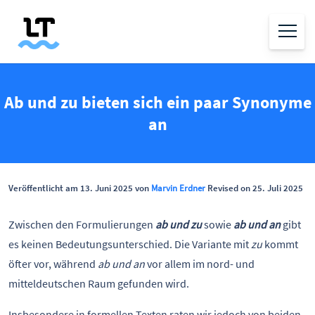
Ab und zu bieten sich ein paar Synonyme
an
Veröffentlicht am 13. Juni 2025 von
Marvin Erdner
Revised on 25. Juli 2025
Zwischen den Formulierungen
ab und zu
sowie
ab und an
gibt
es keinen Bedeutungsunterschied. Die Variante mit
zu
kommt
öfter vor, während
ab und an
vor allem im nord- und
mitteldeutschen Raum gefunden wird.
Insbesondere in formellen Texten raten wir jedoch von beiden