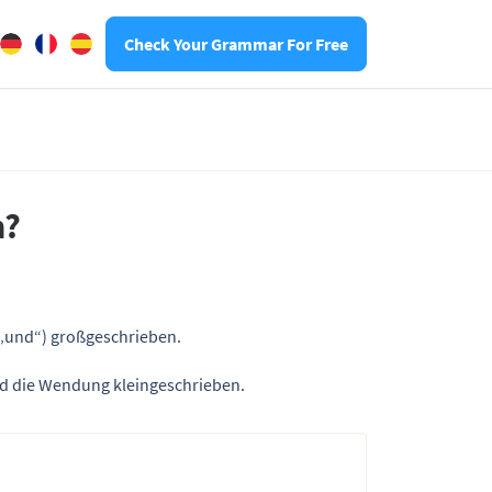
Check Your Grammar For Free
n?
 „und“) großgeschrieben.
rd die Wendung kleingeschrieben.