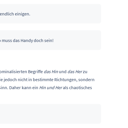
endlich einigen.
o muss das Handy doch sein!
minalisierten Begriffe
das Hin
und
das Her
zu
 sie jedoch nicht in bestimmte Richtungen, sondern
inn. Daher kann ein
Hin und Her
als chaotisches