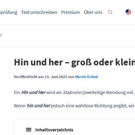
bprüfung
Text umschreiben
Premium
Über uns
?
Hin und her – groß oder klei
Veröffentlicht am 13. Juni 2025 von
Marvin Erdner
Ein
Hin und Her
wird als
Stabreim
(zweiteilige Wendung mit
Wenn
hin und her
jedoch eine wahllose Richtung angibt, wi
Inhaltsverzeichnis