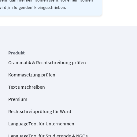
wenn dahinter kein Nomen steht. Vor einem Nomen
wird ,im folgenden‘ kleingeschrieben.
Produkt
Grammatik & Rechtschreibung prüfen
Kommasetzung prüfen
Text umschreiben
Premium
Rechtschreibprüfung für Word
LanguageTool für Unternehmen
LanguageTool für Studierende & NGOs