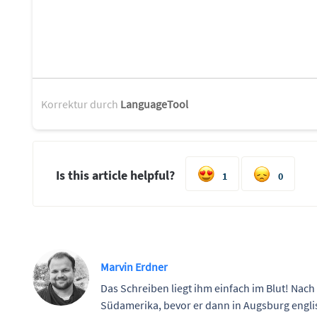
Korrektur durch
LanguageTool
Is this article helpful?
1
0
Marvin Erdner
Das Schreiben liegt ihm einfach im Blut! Nach
Südamerika, bevor er dann in Augsburg engl