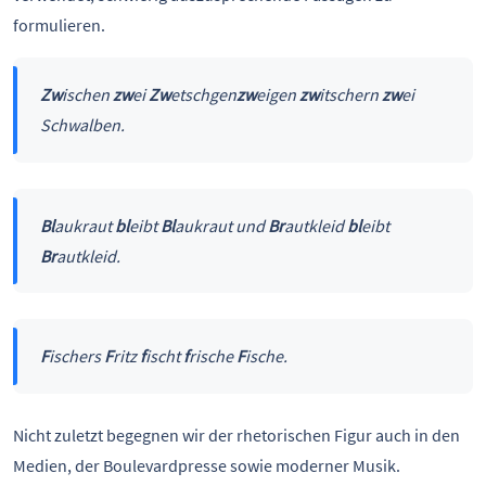
formulieren.
Zw
ischen
zw
ei
Zw
etschgen
zw
eigen
zw
itschern
zw
ei
Schwalben.
Bl
aukraut
bl
eibt
Bl
aukraut und
Br
autkleid
bl
eibt
Br
autkleid.
F
ischers
F
ritz
f
ischt
f
rische
F
ische.
Nicht zuletzt begegnen wir der rhetorischen Figur auch in den
Medien, der Boulevardpresse sowie moderner Musik.