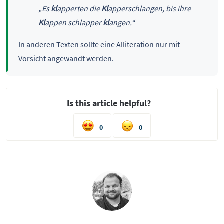
„Es
kl
apperten die
Kl
apperschlangen, bis ihre
Kl
appen schlapper
kl
angen.“
In anderen Texten sollte eine Alliteration nur mit
Vorsicht angewandt werden.
Is this article helpful?
0
0