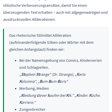
stilistische Verbesserungsansätze, damit Sie einen
überzeugenden Text erhalten – auch mit
allgegenwärtigen
und
ausdrucksvollen Alliterationen.
Das rhetorische Stilmittel Alliteration
(aufeinanderfolgende Silben oder Wörter mit dem
gleichen Anfangslaut) finden wir:
Bei der Namensgebung von Comics, Kinderserien
und Schlagzeilen.
„
St
ephen
St
range“ (Dr. Strange), „
K
arla
K
olumna“, „
B
um-
B
um-
B
oris“
Werbung, Medien
„
K
leidung
c
lever
k
aufen bei
K
ik.“ „
K
inder.
K
üche.
K
arriere.“
Zungenbrecher