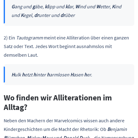
G
ang und
g
äbe,
kl
ipp und
kl
ar,
W
ind und
W
etter,
K
ind
und
K
egel,
dr
unter und
dr
über
2) Ein
Tautogramm
meint eine Alliteration über einen ganzen
Satz oder Text. Jedes Wort beginnt ausnahmslos mit
demselben Laut.
H
ulk
h
etzt
h
inter
h
armlosen
H
asen
h
er.
Wo finden wir Alliterationen im
Alltag?
Neben den Machern der Marvelcomics wissen auch andere
Kindergeschichten um die Macht der Rhetorik: Ob
B
enjamin
B
lümchen
,
M
ickey
M
aus
und
D
onald
D
uck
– die Namensgebung