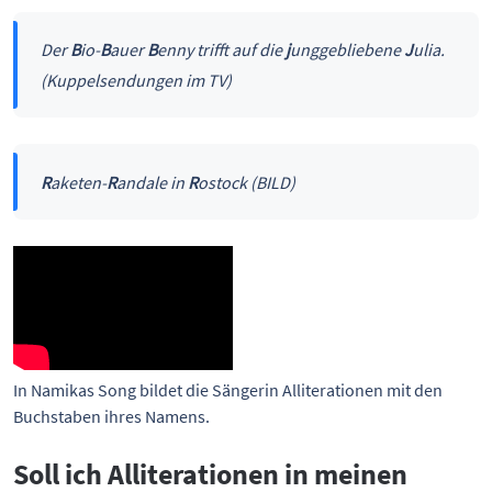
Der
B
io-
B
auer
B
enny trifft auf die
j
unggebliebene
J
ulia.
(Kuppelsendungen im TV)
R
aketen-
R
andale in
R
ostock (BILD)
In Namikas Song bildet die Sängerin Alliterationen mit den 
Buchstaben ihres Namens.
Soll ich Alliterationen in meinen