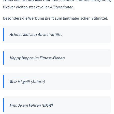
fiktiver Welten steckt voller
Alliterationen
.
Besonders die Werbung greift zum lautmalerischen Stilmittel.
A
ctimel
a
ktiviert
A
bwehrkräfte.
H
appy
H
ippos im
F
itness-
F
ieber!
G
eiz ist
g
eil! (Saturn)
F
reude am
F
ahren (BMW)