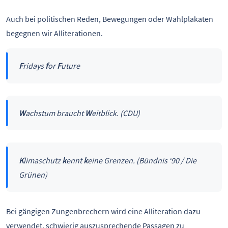
Auch bei politischen Reden, Bewegungen oder Wahlplakaten
begegnen wir Alliterationen.
F
ridays
f
or
F
uture
W
achstum braucht
W
eitblick. (CDU)
K
limaschutz
k
ennt
k
eine Grenzen. (Bündnis ‘90 / Die
Grünen)
Bei gängigen Zungenbrechern wird eine Alliteration dazu
verwendet, schwierig auszusprechende Passagen zu