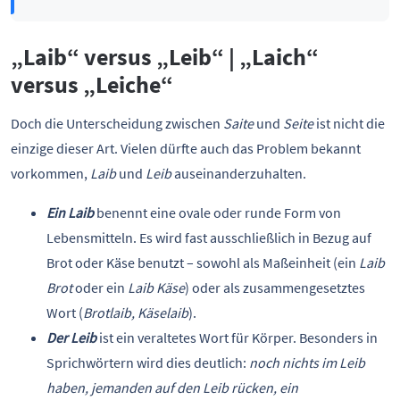
„Laib“ versus „Leib“ | „Laich“
versus „Leiche“
Doch die Unterscheidung zwischen
Saite
und
Seite
ist nicht die
einzige dieser Art. Vielen dürfte auch das Problem bekannt
vorkommen,
Laib
und
Leib
auseinanderzuhalten.
Ein Laib
benennt eine ovale oder runde Form von
Lebensmitteln. Es wird fast ausschließlich in Bezug auf
Brot oder Käse benutzt – sowohl als Maßeinheit (ein
Laib
Brot
oder ein
Laib Käse
) oder als zusammengesetztes
Wort (
Brotlaib, Käselaib
).
Der Leib
ist ein veraltetes Wort für Körper. Besonders in
Sprichwörtern wird dies deutlich:
noch nichts im Leib
haben, jemanden auf den Leib rücken, ein