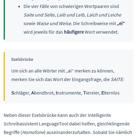
Die vier Fälle von schwierigen Wortpaaren sind
Saite und Seite
,
Laib und Leib
,
Laich und Leiche
sowie
Waise und Weise
. Die Schreibweise mit
„ei“
wird jeweils für das
häufigere
Wort verwendet.
Eselsbrücke
Um sich an alle Wörter mit „ai“ merken zu können,
merken Sie sich das Wort der Eingangsfrage, die
SAITE
:
S
chläger,
A
bendbrot,
I
nstrumente,
T
iereier,
E
lternlos
Neben dieser Eselsbrücke kann auch der intelligente
Schreibassistent LanguageTool dabei helfen, gleichklingende
Begriffe (
Homofone
) auseinanderzuhalten. Sobald Sie nämlich