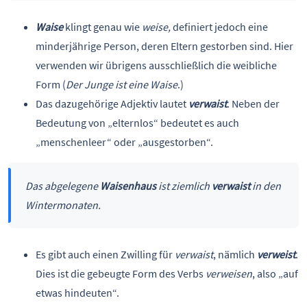
Waise
klingt genau wie
weise,
definiert jedoch eine
minderjährige Person, deren Eltern gestorben sind. Hier
verwenden wir übrigens ausschließlich die weibliche
Form (
Der Junge ist eine Waise
.)
Das dazugehörige Adjektiv lautet
verwaist
. Neben der
Bedeutung von „elternlos“ bedeutet es auch
„menschenleer“ oder „ausgestorben“.
Das abgelegene
Waisenhaus
ist ziemlich
verwaist
in den
Wintermonaten.
Es gibt auch einen Zwilling für
verwaist
, nämlich
verweist
.
Dies ist die gebeugte Form des Verbs
verweisen
, also „auf
etwas hindeuten“.