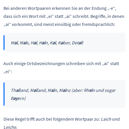
Bei anderen Wortpaaren erkennen Sie an der Endung „-e“,
dass sich ein Wort mit „ei“ statt „ai“ schreibt. Begriffe, in denen
„ai“ vorkommt, sind meist einsilbig oder fremdsprachlich:
M
ai
, M
ai
s, H
ai
, H
ai
n, K
ai
, K
ai
ser, Det
ai
l
Auch einige Ortsbezeichnungen schreiben sich mit „ai“ statt
„ei“:
Th
ai
land, M
ai
land, M
ai
n, M
ai
nz (aber: Rh
ei
n und sogar
B
ay
ern)
Diese Regel trifft auch bei folgendem Wortpaar zu:
Laich
und
Leiche
.