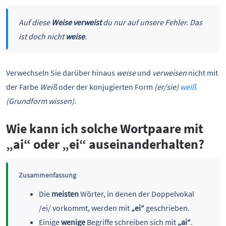
Auf diese
Weise
verweist
du nur auf unsere Fehler. Das
ist doch nicht
weise
.
Verwechseln Sie darüber hinaus
weise
und
verweisen
nicht mit
der Farbe
Weiß
oder der konjugierten Form
(er/sie)
weiß
(Grundform wissen)
.
Wie kann ich solche Wortpaare mit
„ai“ oder „ei“ auseinanderhalten?
Zusammenfassung
Die
meisten
Wörter, in denen der Doppelvokal
/ei/ vorkommt, werden mit
„ei“
geschrieben.
Einige
wenige
Begriffe schreiben sich mit
„ai“
.