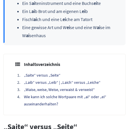
Ein S
ai
teninstrument und eine Buchs
ei
te
Ein L
ai
b Brot und am eigenen L
ei
b
Fischl
ai
ch und eine L
ei
che am Tatort
Eine gewisse Art und W
ei
se und eine W
ai
se im
W
ai
senhaus
Inhaltsverzeichnis
„Saite“ versus „Seite“
„Laib“ versus „Leib“ | „Laich“ versus „Leiche“
„Waise, weise, Weise, verwaist & verweist“
Wie kann ich solche Wortpaare mit „ai“ oder „ei“
auseinanderhalten?
„Saite“ versus „Seite“