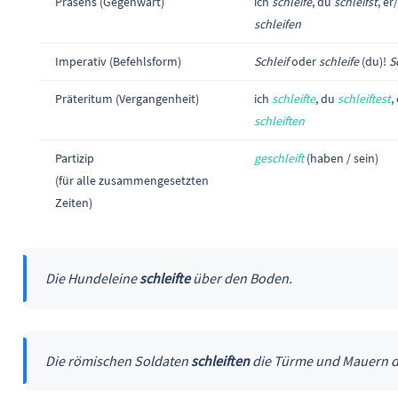
Präsens (Gegenwart)
ich
schleife
, du
schleifst
, er
schleifen
Imperativ (Befehlsform)
Schleif
oder
schleife
(du)!
S
Präteritum (Vergangenheit)
ich
schleifte
, du
schleiftest
,
schleiften
Partizip
geschleift
(haben / sein)
(für alle zusammengesetzten
Zeiten)
Die Hundeleine
schleifte
über den Boden.
Die römischen Soldaten
schleiften
die Türme und Mauern de