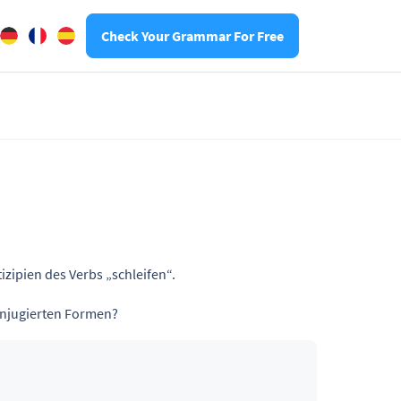
Check Your Grammar For Free
izipien des Verbs „schleifen“.
onjugierten Formen?