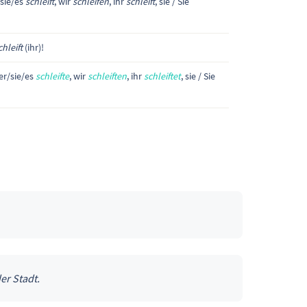
/sie/es
schleift
, wir
schleifen
, ihr
schleift
, sie / Sie
chleift
(ihr)!
 er/sie/es
schleifte
, wir
schleiften
, ihr
schleiftet
, sie / Sie
r Stadt.