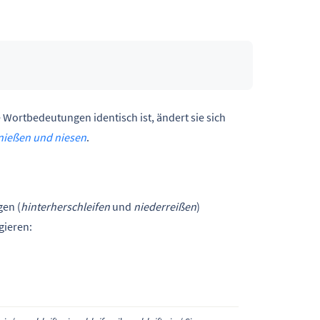
e Wortbedeutungen identisch ist, ändert sie sich
nießen und niesen
.
gen (
hinterherschleifen
und
niederreißen
)
gieren: