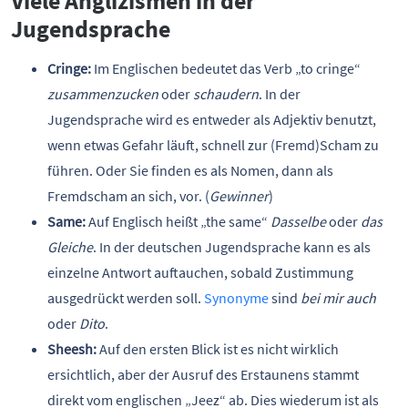
Viele Anglizismen in der
Jugendsprache
Cringe:
Im Englischen bedeutet das Verb „to cringe“
zusammenzucken
oder
schaudern
. In der
Jugendsprache wird es entweder als Adjektiv benutzt,
wenn etwas Gefahr läuft, schnell zur (Fremd)Scham zu
führen. Oder Sie finden es als Nomen, dann als
Fremdscham an sich, vor. (
Gewinner
)
Same:
Auf Englisch heißt „the same“
Dasselbe
oder
das
Gleiche
. In der deutschen Jugendsprache kann es als
einzelne Antwort auftauchen, sobald Zustimmung
ausgedrückt werden soll.
Synonyme
sind
bei mir auch
oder
Dito
.
Sheesh:
Auf den ersten Blick ist es nicht wirklich
ersichtlich, aber der Ausruf des Erstaunens stammt
direkt vom englischen „Jeez“ ab. Dies wiederum ist als