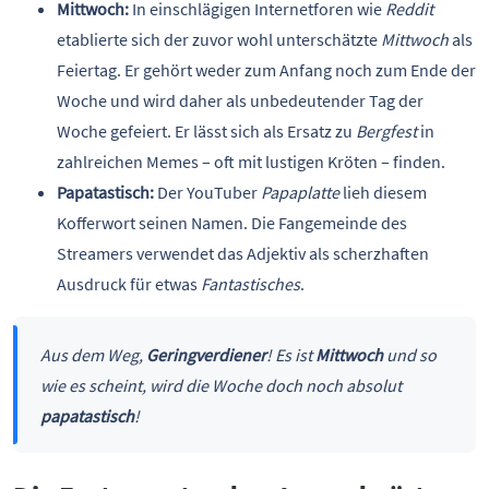
Mittwoch:
In einschlägigen Internetforen wie
Reddit
etablierte sich der zuvor wohl unterschätzte
Mittwoch
als
Feiertag. Er gehört weder zum Anfang noch zum Ende der
Woche und wird daher als unbedeutender Tag der
Woche gefeiert. Er lässt sich als Ersatz zu
Bergfest
in
zahlreichen Memes – oft mit lustigen Kröten – finden.
Papatastisch:
Der YouTuber
Papaplatte
lieh diesem
Kofferwort seinen Namen. Die Fangemeinde des
Streamers verwendet das Adjektiv als scherzhaften
Ausdruck für etwas
Fantastisches
.
Aus dem Weg,
Geringverdiener
! Es ist
Mittwoch
und so
wie es scheint, wird die Woche doch noch absolut
papatastisch
!