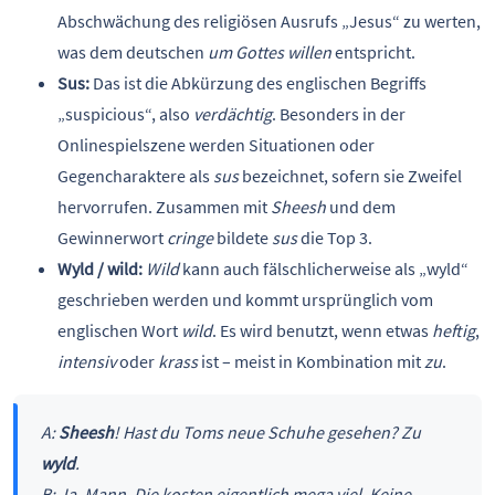
Abschwächung des religiösen Ausrufs „Jesus“ zu werten,
was dem deutschen
um Gottes willen
entspricht.
Sus:
Das ist die Abkürzung des englischen Begriffs
„suspicious“, also
verdächtig
. Besonders in der
Onlinespielszene werden Situationen oder
Gegencharaktere als
sus
bezeichnet, sofern sie Zweifel
hervorrufen. Zusammen mit
Sheesh
und dem
Gewinnerwort
cringe
bildete
sus
die Top 3.
Wyld / wild:
Wild
kann auch fälschlicherweise als „wyld“
geschrieben werden und kommt ursprünglich vom
englischen Wort
wild
. Es wird benutzt, wenn etwas
heftig
,
intensiv
oder
krass
ist – meist in Kombination mit
zu
.
A:
Sheesh
! Hast du Toms neue Schuhe gesehen? Zu
wyld
.
B: Ja, Mann. Die kosten eigentlich mega viel. Keine