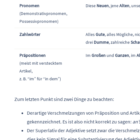
Pronomen
Diese
Neuen
, jene
Alten
, uns
(Demonstrativpronomen,
Possessivpronomen)
Zahlwörter
Alles
Gute
, alles Mögliche, ni
drei
Dumme
, zahlreiche
Scha
Präpositionen
Im
Großen
und
Ganzen
, im
A
(meist mit verstecktem
Artikel,
z. B. “im” für “in dem”)
Zum letzten Punkt sind zwei Dinge zu beachten:
Derartige Verschmelzungen von Präposition und Artik
gekennzeichnet. Es ist also nicht korrekt zu sagen:
an’s
Der Superlativ der Adjektive setzt zwar die Verschme
dies kein Signal für eine Substantivierung des Adjektiv