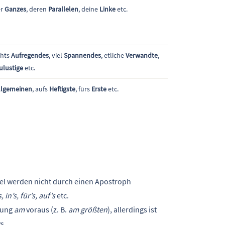
er
Ganzes
, deren
Parallelen
, deine
Linke
etc.
chts
Aufregendes
, viel
Spannendes
, etliche
Verwandte
,
ulustige
etc.
llgemeinen
, aufs
Heftigste
, fürs
Erste
etc.
el werden nicht durch einen Apostroph
, in’s, für’s, auf’s
etc.
lzung
am
voraus (z. B.
am größten
), allerdings ist
s.