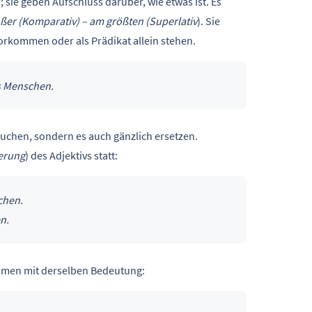
; sie geben Aufschluss darüber, wie etwas ist. Es
rößer (Komparativ) – am größten (Superlativ
). Sie
rkommen oder als Prädikat allein stehen.
s Menschen.
auchen, sondern es auch gänzlich ersetzen.
erung
) des Adjektivs statt:
chen.
n.
 Nomen mit derselben Bedeutung: