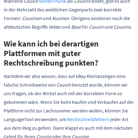
Während
Cousin
seinen Plural
als
Cousins
bildet, gibt es auch
in der Mehrzahl des weiblichen Gegenparts zwei korrekte
Formen:
Cousinen
und
Kusinen
. Übrigens existieren noch die
altdeutschen Begriffe
Vetter
und
Base
für
Cousin
und
Cousine
.
Wie kann ich bei derartigen
Plattformen mit guter
Rechtschreibung punkten?
Nachdem wir also wissen, dass auf eBay Kleinanzeigen eine
falsche Schreibweise von
Cousin
benutzt wurde, können wir
uns fragen, ob der Wirbel auch mit der korrekten Form so
gekommen wäre. Wenn Sie beim Kaufen und Verkaufen auf der
Plattform nicht zur Lachnummer werden wollen, können Sie
LanguageTool verwenden, um
Rechtschreibfehlern
jeder Art
aus dem Weg zu gehen. Dann klappt es auch mit dem nächsten
Gebot für Ihren
Cousin
oder Ihre
Cousine
.