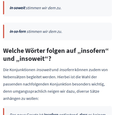
In soweit
stimmen wir dem zu.
In so fern
stimmen wir dem zu.
Welche Wörter folgen auf „insofern“
und „insoweit“?
Die Konjunktionen
insoweit
und
insofern
können zudem von
Nebensätzen begleitet werden. Hierbei ist die Wahl der
passenden nachfolgenden Konjunktion besonders wichtig,
denn umgangssprachlich neigen wir dazu, diverse Sätze
anhängen zu wollen:
Das neue Gesetz ist
insofern
entlastend,
dass
es keinem