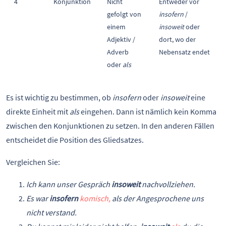
4
Konjunktion
Nicht
Entweder vor
gefolgt von
insofern
/
einem
insoweit
oder
Adjektiv /
dort, wo der
Adverb
Nebensatz endet
oder
als
Es ist wichtig zu bestimmen, ob
insofern
oder
insoweit
eine
direkte Einheit mit
als
eingehen. Dann ist nämlich kein Komma
zwischen den Konjunktionen zu setzen. In den anderen Fällen
entscheidet die Position des Gliedsatzes.
Vergleichen Sie:
Ich kann unser Gespräch
insoweit
nachvollziehen.
Es war
insofern
komisch,
als der Angesprochene uns
nicht verstand.