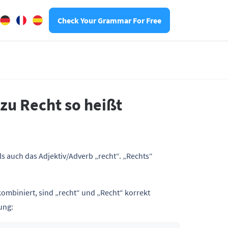
Check Your Grammar For Free
zu Recht so heißt
ls auch das Adjektiv/Adverb „recht“. „Rechts“
ombiniert, sind „recht“ und „Recht“ korrekt
ung: