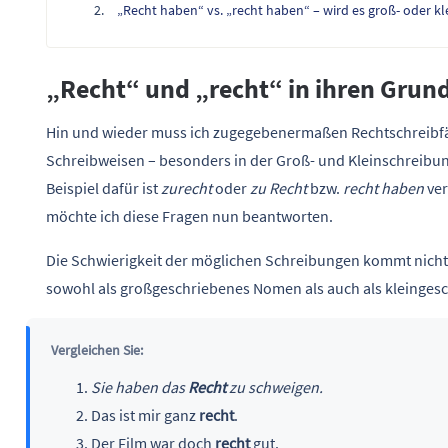
„Recht haben“ vs. „recht haben“ – wird es groß- oder k
„Recht“ und „recht“ in ihren Gru
Hin und wieder muss ich zugegebenermaßen Rechtschreibfäll
Schreibweisen – besonders in der Groß- und Kleinschreibung
Beispiel dafür ist
zurecht
oder
zu Recht
bzw.
recht haben
ve
möchte ich diese Fragen nun beantworten.
Die Schwierigkeit der möglichen Schreibungen kommt nicht
sowohl als großgeschriebenes Nomen als auch als kleingesc
Vergleichen Sie:
Sie haben das
Recht
zu schweigen.
Das ist mir ganz
recht
.
Der Film war doch
recht
gut.