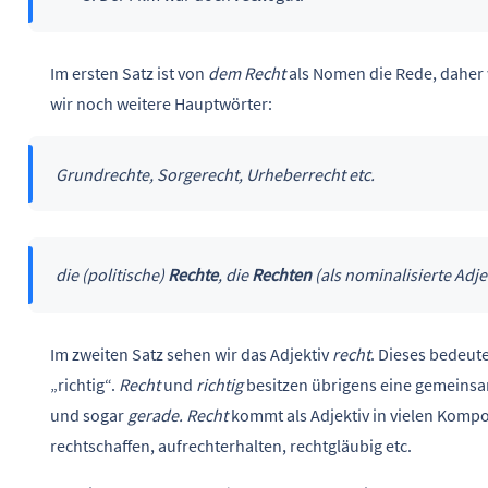
Im ersten Satz ist von
dem Recht
als Nomen die Rede, daher 
wir noch weitere Hauptwörter:
Grundrechte, Sorgerecht, Urheberrecht etc.
die (politische)
Rechte
, die
Rechten
(als nominalisierte Adje
Im zweiten Satz sehen wir das Adjektiv
recht
. Dieses bedeut
„richtig“.
Recht
und
richtig
besitzen übrigens eine gemeins
und sogar
gerade. Recht
kommt als Adjektiv in vielen Kom
rechtschaffen, aufrechterhalten, rechtgläubig etc.