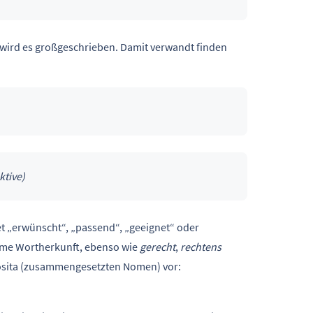
wird es großgeschrieben. Damit verwandt finden
ktive)
et „erwünscht“, „passend“, „geeignet“ oder
ame Wortherkunft, ebenso wie
gerecht
,
rechtens
posita (zusammengesetzten Nomen) vor: