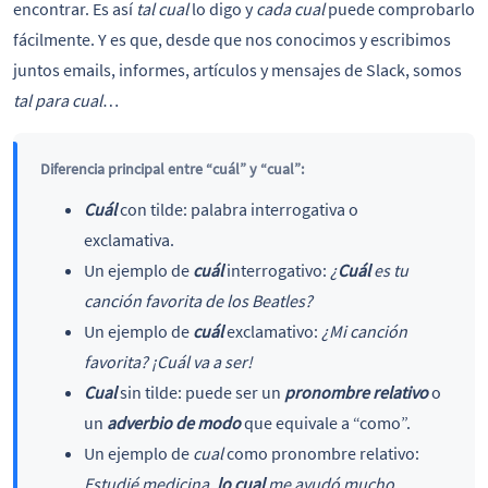
encontrar. Es así
tal cual
lo digo y
cada cual
puede comprobarlo
fácilmente. Y es que, desde que nos conocimos y escribimos
juntos emails, informes, artículos y mensajes de Slack, somos
tal para cual
…
Diferencia principal entre “cuál” y “cual”:
Cuál
con tilde: palabra interrogativa o
exclamativa.
Un ejemplo de
cuál
interrogativo:
¿
Cuál
es tu
canción favorita de los Beatles?
Un ejemplo de
cuál
exclamativo:
¿Mi canción
favorita? ¡Cuál va a ser!
Cual
sin tilde: puede ser un
pronombre relativo
o
un
adverbio de modo
que equivale a “como”.
Un ejemplo de
cual
como pronombre relativo:
Estudié medicina,
lo cual
me ayudó mucho