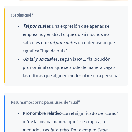
¿Sabías qué?
Tal por cual
es una expresión que apenas se
emplea hoy en día. Lo que quizá muchos no
saben es que
tal por cual
es un eufemismo que
significa “hijo de puta”.
Un tal y un cual
es, según la RAE, “la locución
pronominal con que se alude de manera vaga a
las críticas que alguien emite sobre otra persona”.
Resumamos: principales usos de “cual”
Pronombre relativo
con el significado de “como”
o “de la misma manera que”: se emplea, a
menudo, tras
tal
o
tales
. Por ejemplo:
Cada