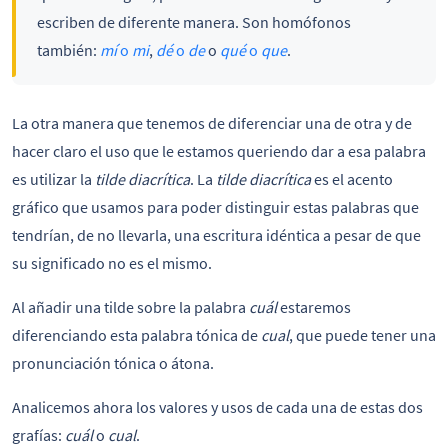
escriben de diferente manera. Son homófonos
también:
mí
o
mi
,
dé
o
de
o
qué
o
que
.
La otra manera que tenemos de diferenciar una de otra y de
hacer claro el uso que le estamos queriendo dar a esa palabra
es utilizar la
tilde diacrítica
. La
tilde diacrítica
es el acento
gráfico que usamos para poder distinguir estas palabras que
tendrían, de no llevarla, una escritura idéntica a pesar de que
su significado no es el mismo.
Al añadir una tilde sobre la palabra
cuál
estaremos
diferenciando esta palabra tónica de
cual
, que puede tener una
pronunciación tónica o átona.
Analicemos ahora los valores y usos de cada una de estas dos
grafías:
cuál
o
cual
.