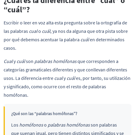
¿Cuál es la diferencia entre “cual” o
“cuál”?
Escribir o leer en voz alta esta pregunta sobre la ortografía de
las palabras
cual
o
cuál
, ya nos da alguna que otra pista sobre
por qué debemos acentuar la palabra
cuál
en determinados
casos.
Cual
y
cuál
son
palabras homófonas
que corresponden a
categorías gramaticales diferentes y que conllevan diferentes
usos. La diferencia entre
cual
y
cuál
es, por tanto, su utilización
y significado, como ocurre con el resto de palabras
homófonas.
¿Qué son las “palabras homófonas”?
Los
homófonos
o
palabras homófonas
son palabras
que suenan igual, pero tienen distintos significados y se