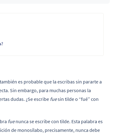
a?
 también es probable que la escribas sin pararte a
rrecta. Sin embargo, para muchas personas la
ertas dudas. ¿Se escribe
fue
sin tilde o “fué” con
abra
fue
nunca se escribe con tilde. Esta palabra es
condición de monosílabo, precisamente, nunca debe