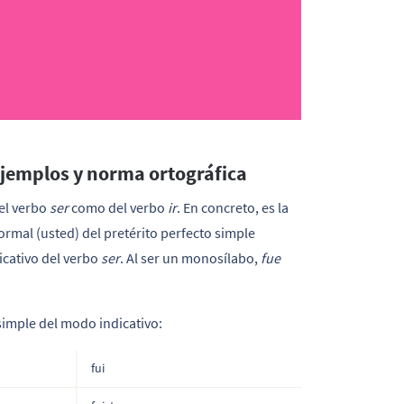
Ejemplos y norma ortográfica
el verbo
ser
como del verbo
ir
. En concreto, es la
ormal (usted) del pretérito perfecto simple
icativo del verbo
ser
. Al ser un monosílabo,
fue
 simple del modo indicativo:
fui