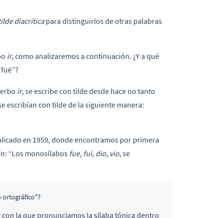
tilde diacrítica
para distinguirlos de otras palabras
bo
ir
, como analizaremos a continuación. ¿Y a qué
“fué”?
verbo
ir
, se escribe con tilde desde hace no tanto
e escribían con tilde de la siguiente manera:
blicado en 1959, donde encontramos por primera
tín: “Los monosílabos
fue
,
fui
,
dio
,
vio
, se
o ortográfico”?
z con la que pronunciamos la sílaba tónica dentro