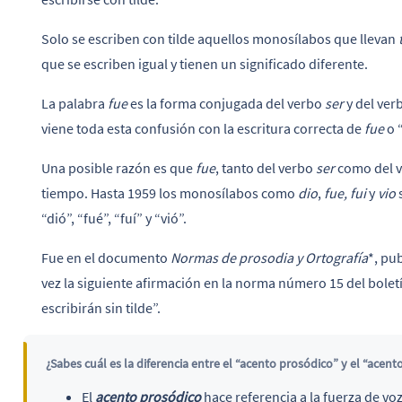
Solo se escriben con tilde aquellos monosílabos que llevan
que se escriben igual y tienen un significado diferente.
La palabra
fue
es la forma conjugada del verbo
ser
y del ver
viene toda esta confusión con la escritura correcta de
fue
o 
Una posible razón es que
fue
, tanto del verbo
ser
como del 
tiempo. Hasta 1959 los monosílabos como
dio
,
fue, fui
y
vio
s
“dió”, “fué”, “fuí” y “vió”.
Fue en el documento
Normas de prosodia y Ortografía
*, pu
vez la siguiente afirmación en la norma número 15 del bole
escribirán sin tilde”.
¿Sabes cuál es la diferencia entre el “acento prosódico” y el “acent
El
acento prosódico
hace referencia a la fuerza de vo