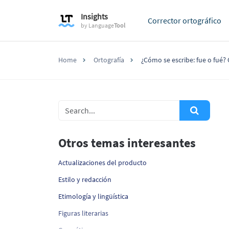
Insights
Corrector ortográfico
by
Language
Tool
Home
Ortografía
¿Cómo se escribe: fue o fué?
Otros temas interesantes
Actualizaciones del producto
Estilo y redacción
Etimología y lingüística
Figuras literarias