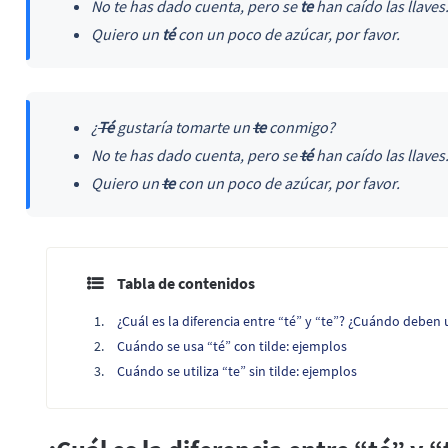
No te has dado cuenta, pero se
te
han caído las llaves
Quiero un
té
con un poco de azúcar, por favor.
¿
Té
gustaría tomarte un
te
conmigo?
No te has dado cuenta, pero se
té
han caído las llaves
Quiero un
te
con un poco de azúcar, por favor.
Tabla de contenidos
¿Cuál es la diferencia entre “té” y “te”? ¿Cuándo deben
Cuándo se usa “té” con tilde: ejemplos
Cuándo se utiliza “te” sin tilde: ejemplos