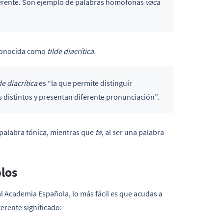
iferente. Son ejemplo de palabras homófonas
vaca
 conocida como
tilde diacrítica.
de diacrítica
es “la que permite distinguir
s distintos y presentan diferente pronunciación”.
 palabra tónica, mientras que
te
, al ser una palabra
plos
al Academia Española, lo más fácil es que acudas a
ferente significado: