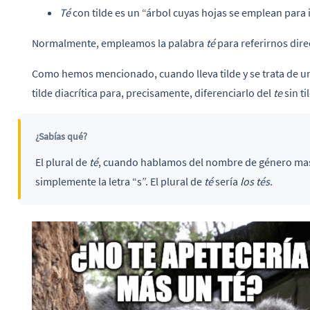
Té
con tilde es un “árbol cuyas hojas se emplean para i
Normalmente, empleamos la palabra
té
para referirnos dir
Como hemos mencionado, cuando lleva tilde y se trata de u
tilde diacrítica para, precisamente, diferenciarlo del
te
sin ti
¿Sabías qué?
El plural de
té
, cuando hablamos del nombre de género masc
simplemente la letra “s”. El plural de
té
sería
los tés
.