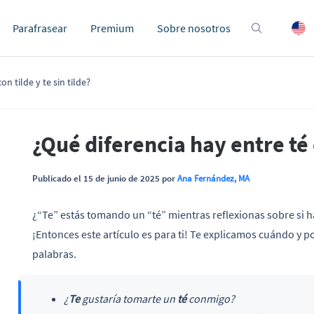
Parafrasear
Premium
Sobre nosotros
on tilde y te sin tilde?
¿Qué diferencia hay entre té c
Publicado el 15 de junio de 2025 por
Ana Fernández, MA
¿“Te” estás tomando un “té” mientras reflexionas sobre si 
¡Entonces este artículo es para ti! Te explicamos cuándo y 
palabras.
¿
Te
gustaría tomarte un
té
conmigo?