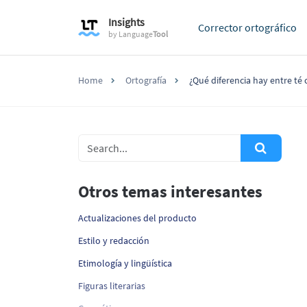
Insights
Corrector ortográfico
by
Language
Tool
Home
Ortografía
¿Qué diferencia hay entre té c
Otros temas interesantes
Actualizaciones del producto
Estilo y redacción
Etimología y lingüística
Figuras literarias