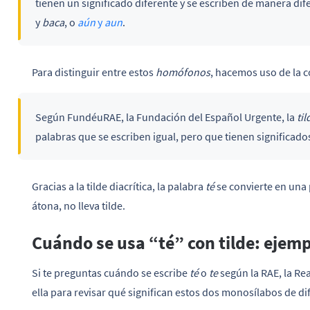
tienen un significado diferente y se escriben de manera d
y
baca
, o
aún
y
aun
.
Para distinguir entre estos
homófonos
, hacemos uso de la
Según FundéuRAE, la Fundación del Español Urgente, la
til
palabras que se escriben igual, pero que tienen significado
Gracias a la tilde diacrítica, la palabra
té
se convierte en una
átona, no lleva tilde.
Cuándo se usa “té” con tilde: ejem
Si te preguntas cuándo se escribe
té
o
te
según la RAE, la Re
ella para revisar qué significan estos dos monosílabos de di