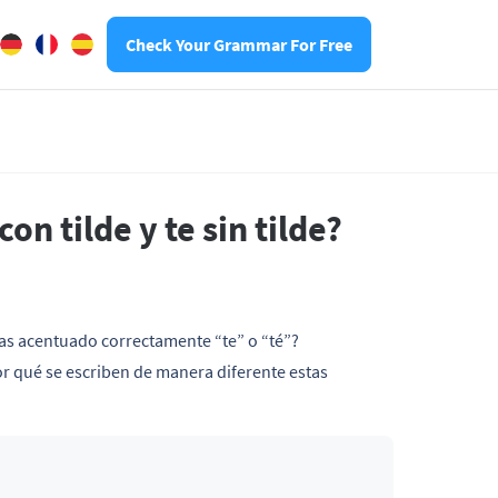
Check Your Grammar For Free
on tilde y te sin tilde?
has acentuado correctamente “te” o “té”?
por qué se escriben de manera diferente estas