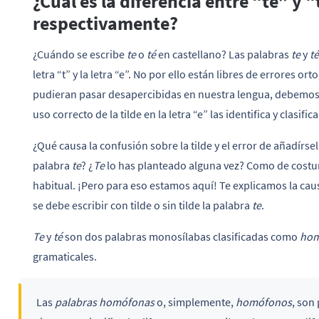
¿Cuál es la diferencia entre “té” y
respectivamente?
¿Cuándo se escribe
te
o
té
en castellano? Las palabras
te
y
té
letra “t” y la letra “e”. No por ello están libres de errores o
pudieran pasar desapercibidas en nuestra lengua, debemos t
uso correcto de la tilde en la letra “e” las identifica y clasifica
¿Qué causa la confusión sobre la tilde y el error de añadírsel
palabra
te
? ¿
Te
lo has planteado alguna vez? Como de costum
habitual. ¡Pero para eso estamos aquí! Te explicamos la cau
se debe escribir con tilde o sin tilde la palabra
te
.
Te
y
té
son dos palabras monosílabas clasificadas como
hom
gramaticales.
Las
palabras homófonas
o, simplemente,
homófonos
, son