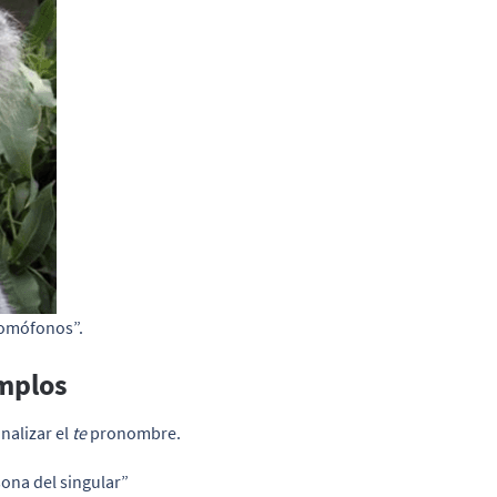
“homófonos”.
emplos
nalizar el
te
pronombre.
ona del singular”