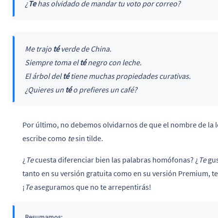
¿
Te
has olvidado de mandar tu voto por correo?
Me trajo
té
verde de China.
Siempre toma el
té
negro con leche.
El árbol del
té
tiene muchas propiedades curativas.
¿Quieres un
té
o prefieres un café?
Por último, no debemos olvidarnos de que el nombre de la l
escribe como
te
sin tilde.
¿
Te
cuesta diferenciar bien las palabras homófonas? ¿
Te
gus
tanto en su versión gratuita como en su versión Premium, te 
¡
Te
aseguramos que no te arrepentirás!
Resumamos: