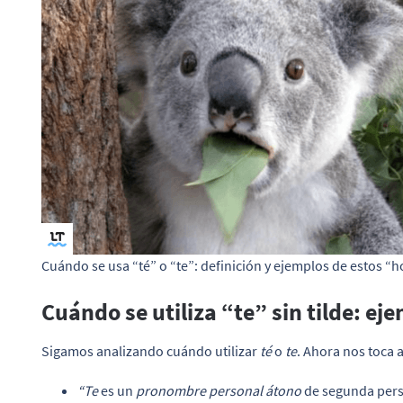
Cuándo se usa “té” o “te”: definición y ejemplos de estos 
Cuándo se utiliza “te” sin tilde: ej
Sigamos analizando cuándo utilizar
té
o
te
. Ahora nos toca a
“Te
es un
pronombre personal átono
de segunda pers