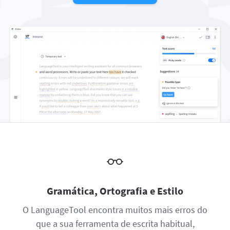
Firefox
Outlook
BETA
Google Docs
Aplicações
Alternar submenu
Safari
Apple Mail
Word
macOS
Ler mais
Opera
Thunderbird
Apple Pages
Windows
Para Empresas
LibreOffice
API de Revisão
Blog
Carreiras
Ajuda
Privacidade
Termos e Condições
Gramática, Ortografia e Estilo
Aviso
O LanguageTool encontra muitos mais erros do
que a sua ferramenta de escrita habitual,