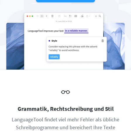
Firefox
Outlook
BETA
Google Docs
Apps
Untermenü auswählen
Safari
Apple Mail
Word
macOS
Mehr
Opera
Thunderbird
Apple Pages
Windows
Für Unternehmen
LibreOffice
API
Blog
Jobs
Hilfe
Datenschutz
AGB
Grammatik, Rechtschreibung und Stil
Impressum
LanguageTool findet viel mehr Fehler als übliche
Schreibprogramme und bereichert Ihre Texte