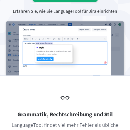
Firefox
Outlook
BETA
Google Docs
Apps
Untermenü auswählen
Erfahren Sie, wie Sie LanguageTool für Jira einrichten
Safari
Apple Mail
Word
macOS
Mehr
Opera
Thunderbird
Apple Pages
Windows
Für Unternehmen
LibreOffice
API
Blog
Jobs
Hilfe
Datenschutz
AGB
Impressum
Grammatik, Rechtschreibung und Stil
LanguageTool findet viel mehr Fehler als übliche