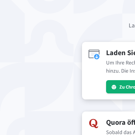
La
Laden Si
Um Ihre Rech
hinzu. Die In
Zu Chr
Quora öf
Sobald das A