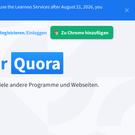
use the Learneo Services after August 21, 2026, you
Einloggen
Registrieren
Einloggen
/
Zu Chrome hinzufügen
ken
LT für Unternehmen
Entdecken Sie unsere DSGVO-
ür
Quora
konformen Lösungen, die eine
fehlerfreie Kommunikation sowie eine
n und
konsistente Markensprache
gewährleisten.
 viele andere Programme und Webseiten.
lten
Mehr lesen
Apps