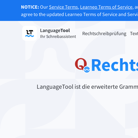
NOTICE:
Our
Service Terms
,
Learneo Terms of Service
, 
agree to the updated Learneo Terms of Service and Serv
Language
Tool
Registrieren
Rechtschreibprüfung
Tex
Ihr Schreibassistent
Grammatikprüfung
Texte
Überprüft Ihren Text auf
Erlaub
Recht
Grammatikfehler und hilft Ihnen dabei,
Belieb
den richtigen Ton zu finden.
LanguageTool ist die erweiterte Gramm
Rechtschreibprüfung ausprobieren
Textum
Apps & Add-ons
Überprüft Ihren Text auf Grammatikfehler und hi
Browser-Add-ons
Erwei