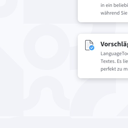
in ein belie
während Sie 
Vorschl
LanguageTool
Textes. Es l
perfekt zu 