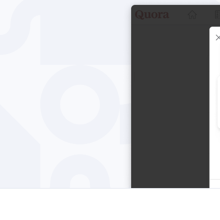
Chrome
Gm
Edge
Ap
Firefox
Th
Safari
Opera
Für Unternehmen
API
Blog
Jobs
Hilfe