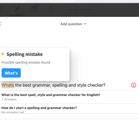
ail
Google Docs
ple Mail
Word
underbird
Apple Pages
LibreOffice