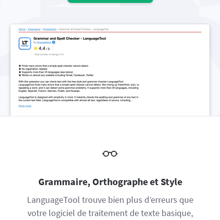
Firefox
Outlook
BETA
Google Docs
Applications
Sous-menu
Safari
Apple Mail
Word
macOS
En savoir plus
Opera
Thunderbird
Apple Pages
Windows
Pour les Entreprises
LibreOffice
API de correction
Blog
Recrutement
Aide
Politique de confidentialité
Conditions générales
Grammaire, Orthographe et Style
Mentions légales
LanguageTool trouve bien plus d’erreurs que
votre logiciel de traitement de texte basique,