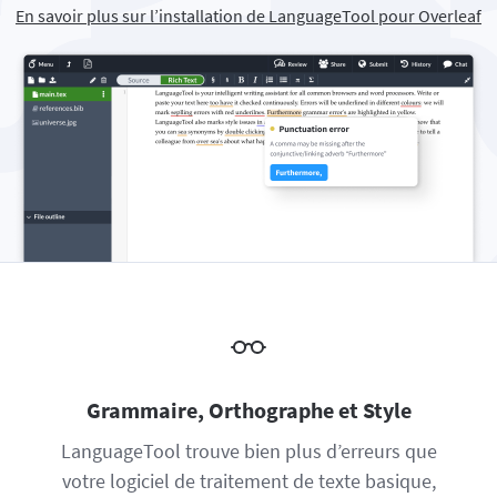
En savoir plus sur l’installation de LanguageTool pour Overleaf
Firefox
Outlook
BETA
Google Docs
Applications
Sous-menu
Safari
Apple Mail
Word
macOS
En savoir plus
Opera
Thunderbird
Apple Pages
Windows
Pour les Entreprises
LibreOffice
API de correction
Blog
Recrutement
Aide
Politique de confidentialité
Conditions générales
Grammaire, Orthographe et Style
Mentions légales
LanguageTool trouve bien plus d’erreurs que
votre logiciel de traitement de texte basique,