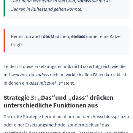
Die Chefin verdiente so viel Geld,
sodass
sie mit 45
Jahren in Ruhestand gehen konnte.
Kennst du auch
das
Mädchen,
sodass
immer eine Katze
trägt?
Leider ist diese Ersetzungstechnik nicht so erfolgreich wie die
mit
welches
, da
sodass
nicht in wirklich allen Fällen korrekt ist,
in denen ein
dass mit zwei „s“
steht.
Strategie 3: „Das“und
„dass“ drücken
unterschiedliche Funktionen aus
Die dritte Strategie beruht nicht nur auf dem Ausschlussprinzip
oder einer Ersetzungsmethode, sondern zielt auf das
Verständnis der Satzkonstruktionen.
Dass
ist eine Konjunktion,