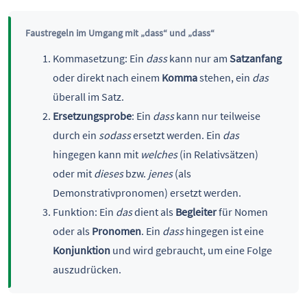
Faustregeln im Umgang mit „dass“ und „dass“
Kommasetzung: Ein
dass
kann nur am
Satzanfang
oder direkt nach einem
Komma
stehen, ein
das
überall im Satz.
Ersetzungsprobe
: Ein
dass
kann nur teilweise
durch ein
sodass
ersetzt werden. Ein
das
hingegen kann mit
welches
(in Relativsätzen)
oder mit
dieses
bzw.
jenes
(als
Demonstrativpronomen) ersetzt werden.
Funktion: Ein
das
dient als
Begleiter
für Nomen
oder als
Pronomen
. Ein
dass
hingegen ist eine
Konjunktion
und wird gebraucht, um eine Folge
auszudrücken.