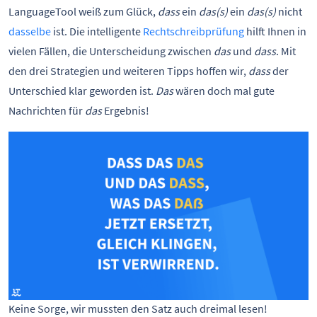
LanguageTool weiß zum Glück,
dass
ein
das(s)
ein
das(s)
nicht
dasselbe
ist. Die intelligente
Rechtschreibprüfung
hilft Ihnen in
vielen Fällen, die Unterscheidung zwischen
das
und
dass
. Mit
den drei Strategien und weiteren Tipps hoffen wir,
dass
der
Unterschied klar geworden ist.
Das
wären doch mal gute
Nachrichten für
das
Ergebnis!
Keine Sorge, wir mussten den Satz auch dreimal lesen!