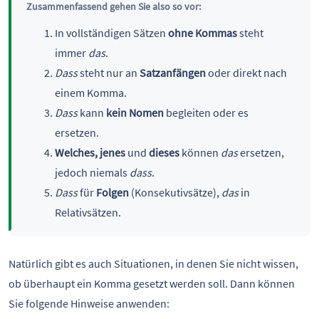
Zusammenfassend gehen Sie also so vor:
In vollständigen Sätzen
ohne Kommas
steht
immer
das
.
Dass
steht nur an
Satzanfängen
oder direkt nach
einem Komma.
Dass
kann
kein Nomen
begleiten oder es
ersetzen.
Welches, jenes
und
dieses
können
das
ersetzen,
jedoch niemals
dass
.
Dass
für
Folgen
(Konsekutivsätze),
das
in
Relativsätzen.
Natürlich gibt es auch Situationen, in denen Sie nicht wissen,
ob überhaupt ein Komma gesetzt werden soll. Dann können
Sie folgende Hinweise anwenden: