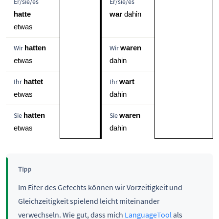
Er/sie/es
Er/sie/es
hatte
war
 dahin 
etwas 
Wir
Wir
hatten
waren
etwas 
dahin 
Ihr
Ihr
hattet
wart
etwas
dahin
Sie
Sie
hatten
waren
etwas 
dahin 
Tipp
Im Eifer des Gefechts können wir Vorzeitigkeit und
Gleichzeitigkeit spielend leicht miteinander
verwechseln. Wie gut, dass mich
LanguageTool
als