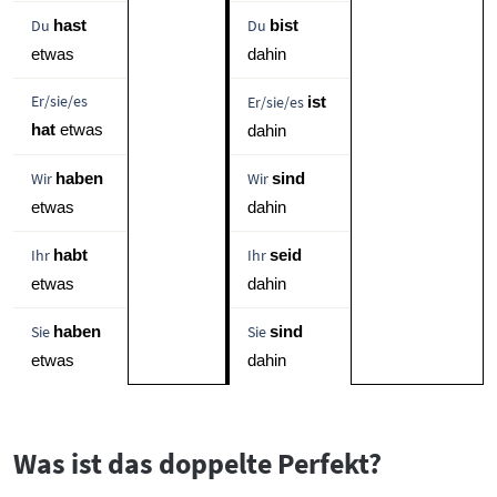
Du
Du
hast
bist
etwas 
dahin 
Er/sie/es
Er/sie/es
ist
hat
 etwas 
dahin 
Wir
Wir
haben
sind
etwas 
dahin 
Ihr
Ihr
habt
seid
etwas
dahin
Sie
Sie
haben
sind
etwas 
dahin 
Was ist das doppelte Perfekt?