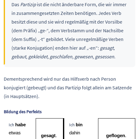
Das
Partizip
ist die nicht änderbare Form, die wir immer
in zusammengesetzten Zeiten benötigen. Jedes Verb
besitzt diese und sie wird regelmäßig mit der Vorsilbe
(dem Präfix) „ge-“, dem Verbstamm und der Nachsilbe
(dem Suffix) „-t“ gebildet. Viele unregelmäßige Verben
(starke Konjugation) enden hier auf „-en“:
gesagt,
gebaut, gekleidet, geschlafen, gewesen, gesessen
.
Dementsprechend wird nur das Hilfsverb nach Person
konjugiert (gebeugt) und das Partizip folgt allein am Satzende
(in Hauptsätzen).
Bildung des Perfekts
Ich
Ich
habe
bin
etwas 
dahin
gesagt
. 
geflogen
. 