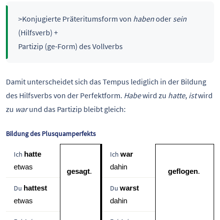
>Konjugierte Präteritumsform von
haben
oder
sein
(Hilfsverb) +
Partizip (ge-Form) des Vollverbs
Damit unterscheidet sich das Tempus lediglich in der Bildung
des Hilfsverbs von der Perfektform.
Habe
wird zu
hatte
,
ist
wird
zu
war
und das Partizip bleibt gleich:
Bildung des Plusquamperfekts
Ich
Ich
hatte
war
etwas 
dahin
gesagt
. 
geflogen
. 
Du
Du
hattest
warst
etwas 
dahin 