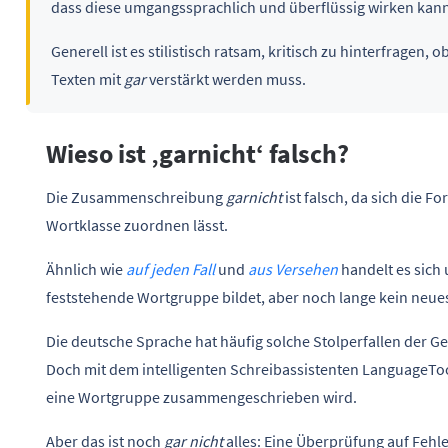
dass diese umgangssprachlich und überflüssig wirken kann
Generell ist es stilistisch ratsam, kritisch zu hinterfragen
Texten mit
gar
verstärkt werden muss.
Wieso ist ‚garnicht‘ falsch?
Die Zusammenschreibung
garnicht
ist falsch, da sich die F
Wortklasse zuordnen lässt.
Ähnlich wie
auf jeden Fall
und
aus Versehen
handelt es sich 
feststehende Wortgruppe bildet, aber noch lange kein neue
Die deutsche Sprache hat häufig solche Stolperfallen der 
Doch mit dem intelligenten Schreibassistenten LanguageTool
eine Wortgruppe zusammengeschrieben wird.
Aber das ist noch
gar nicht
alles: Eine Überprüfung auf Feh