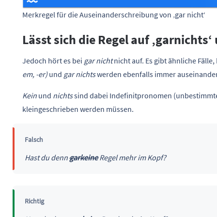
Merkregel für die Auseinanderschreibung von ‚gar nicht‘
Lässt sich die Regel auf ‚garnichts
Jedoch hört es bei
gar nicht
nicht auf. Es gibt ähnliche Fälle
em, -er)
und
gar nichts
werden ebenfalls immer auseinande
Kein
und
nichts
sind dabei Indefinitpronomen (unbestimmte 
kleingeschrieben werden müssen.
Falsch
Hast du denn
garkeine
Regel mehr im Kopf?
Richtig