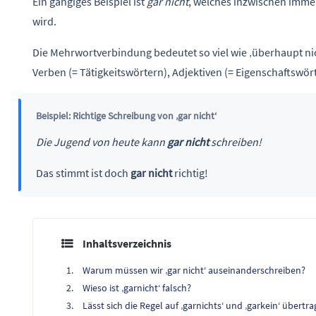
Ein gängiges Beispiel ist
gar nicht
, welches inzwischen immer
wird.
Die Mehrwortverbindung bedeutet so viel wie ‚überhaupt nich
Verben (= Tätigkeitswörtern), Adjektiven (= Eigenschaftswör
Beispiel: Richtige Schreibung von ‚gar nicht‘
Die Jugend von heute kann
gar nicht
schreiben!
Das stimmt ist doch
gar nicht
richtig!
Inhaltsverzeichnis
Warum müssen wir ‚gar nicht‘ auseinanderschreiben?
Wieso ist ‚garnicht‘ falsch?
Lässt sich die Regel auf ‚garnichts‘ und ‚garkein‘ übertr