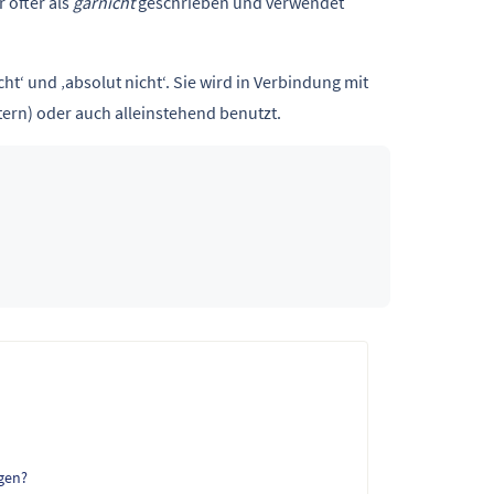
 öfter als
garnicht
geschrieben und verwendet
t‘ und ‚absolut nicht‘. Sie wird in Verbindung mit
tern) oder auch alleinstehend benutzt.
agen?