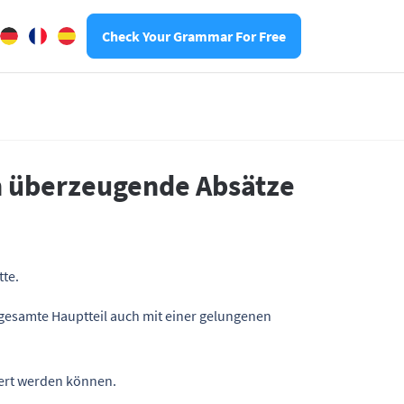
Check Your Grammar For Free
 in überzeugende Absätze
tte.
 gesamte Hauptteil auch mit einer gelungenen
dert werden können.