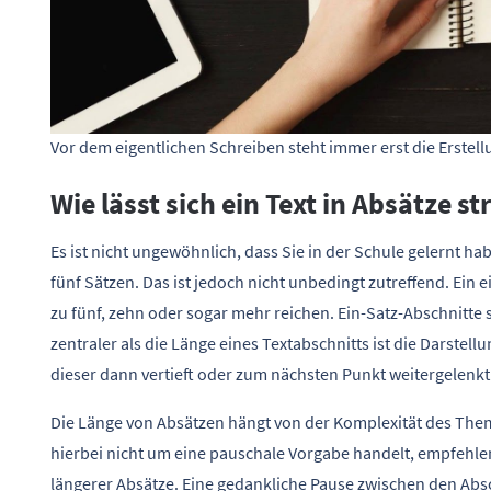
Vor dem eigentlichen Schreiben steht immer erst die Erstell
Wie lässt sich ein Text in Absätze s
Es ist nicht ungewöhnlich, dass Sie in der Schule gelernt ha
fünf Sätzen. Das ist jedoch nicht unbedingt zutreffend. Ein 
zu fünf, zehn oder sogar mehr reichen. Ein-Satz-Abschnitte si
zentraler als die Länge eines Textabschnitts ist die Darste
dieser dann vertieft oder zum nächsten Punkt weitergelenk
Die Länge von Absätzen hängt von der Komplexität des Them
hierbei nicht um eine pauschale Vorgabe handelt, empfehlen
längerer Absätze. Eine gedankliche Pause zwischen den Absch