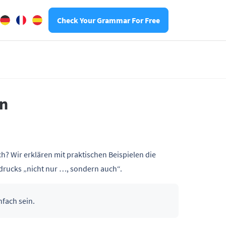
Check Your Grammar For Free
n
? Wir erklären mit praktischen Beispielen die
rucks „nicht nur …, sondern auch“.
fach sein.