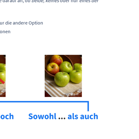
e darauf an, ob
beide, keines
oder nur
eines der
ur die andere Option
ionen