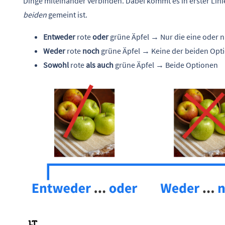
Dinge miteinander verbinden. Dabei kommt es in erster Lini
beiden
gemeint ist.
Entweder
rote
oder
grüne Äpfel → Nur die eine oder n
Weder
rote
noch
grüne Äpfel → Keine der beiden Opt
Sowohl
rote
als auch
grüne Äpfel → Beide Optionen