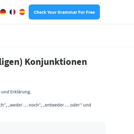
Check Your Grammar For Free
igen) Konjunktionen
 und Erklärung.
uch“, „weder … noch“, „entweder … oder“ und