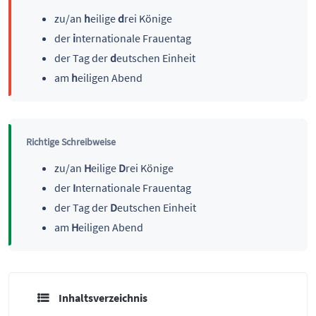
zu/an
h
eilige
d
rei Könige
der
i
nternationale Frauentag
der Tag der
d
eutschen Einheit
am
h
eiligen Abend
Richtige Schreibweise
zu/an
H
eilige
D
rei Könige
der
I
nternationale Frauentag
der Tag der
D
eutschen Einheit
am
H
eiligen Abend
Inhaltsverzeichnis