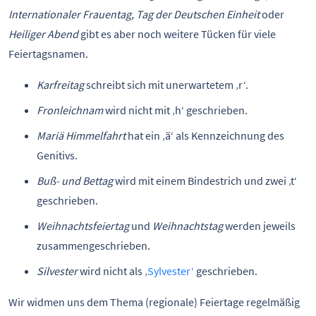
Internationaler Frauentag, Tag der Deutschen Einheit
oder
Heiliger Abend
gibt es aber noch weitere Tücken für viele
Feiertagsnamen.
Karfreitag
schreibt sich mit unerwartetem ‚r‘.
Fronleichnam
wird nicht mit ‚h‘ geschrieben.
Mariä Himmelfahrt
hat ein ‚ä‘ als Kennzeichnung des
Genitivs.
Buß- und Bettag
wird mit einem Bindestrich und zwei ‚t‘
geschrieben.
Weihnachtsfeiertag
und
Weihnachtstag
werden jeweils
zusammengeschrieben.
Silvester
wird nicht als ‚
Sylvester‘
geschrieben.
Wir widmen uns dem Thema (regionale) Feiertage regelmäßig