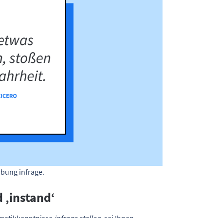
ibung infrage.
 ‚instand‘