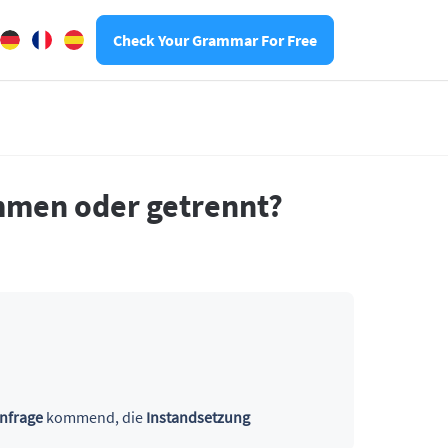
Check Your Grammar For Free
ammen oder getrennt?
infrage
kommend, die
Instandsetzung