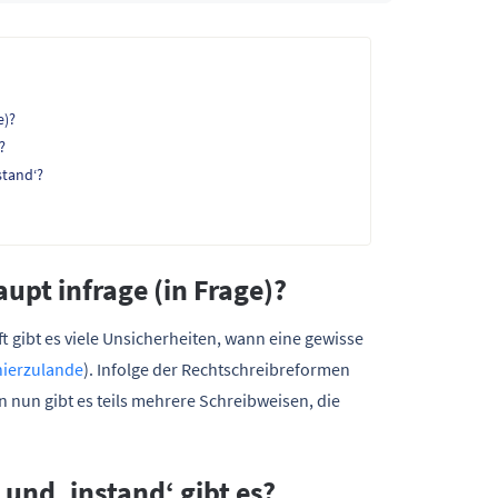
e)?
?
stand‘?
pt infrage (in Frage)?
gibt es viele Unsicherheiten, wann eine gewisse
hierzulande
). Infolge der Rechtschreibreformen
n nun gibt es teils mehrere Schreibweisen, die
und ‚instand‘ gibt es?