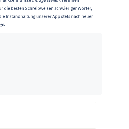
mmatikkenntnisse
infrage stellen
, sei Ihnen
r die besten Schreibweisen schwieriger Wörter,
die Instandhaltung unserer App stets nach neuer
ge
.