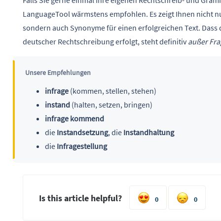
Falls Sie gerne einmal Ihre eigenen Rechtschreib- und Gra
LanguageTool wärmstens empfohlen. Es zeigt Ihnen nicht nu
sondern auch Synonyme für einen erfolgreichen Text. Dass 
deutscher Rechtschreibung erfolgt, steht definitiv
außer Fra
Unsere Empfehlungen
infrage
(kommen, stellen, stehen)
instand
(halten, setzen, bringen)
infrage kommend
die
Instandsetzung
, die
Instandhaltung
die
Infragestellung
Is this article helpful?
0
0