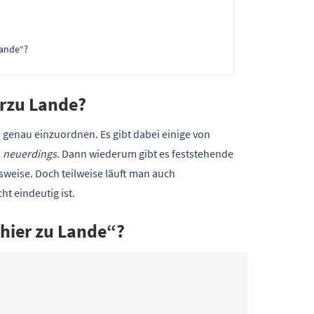
Lande“?
erzu Lande?
h genau einzuordnen. Es gibt dabei einige von
l
neuerdings
. Dann wiederum gibt es feststehende
sweise. Doch teilweise läuft man auch
t eindeutig ist.
„hier zu Lande“?