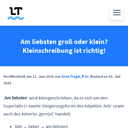
Am liebsten groß oder klein?
Kleinschreibung ist richtig!
Veröffentlicht am 11. Juni 2025 von
Anna Fragel, B.Sc.
Revised on 25. Juli
2025
‚
Am liebsten
‘ wird kleingeschrieben, da es sich um den
Superlativ (= zweite Steigerungsform) des Adjektivs ‚lieb‘ sowie
auch des Adverbs ‚gern(e)‘ handelt:
lieb → lieber → am liebsten