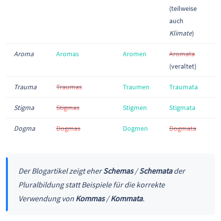
(teilweise
auch
Klimate
)
Aroma
Aromas
Aromen
Aromata
(veraltet)
Trauma
Traumas
Traumen
Traumata
Stigma
Stigmas
Stigmen
Stigmata
Dogma
Dogmas
Dogmen
Dogmata
Der Blogartikel zeigt eher
Schemas
/
Schemata
der
Pluralbildung statt Beispiele für die korrekte
Verwendung von
Kommas
/
Kommata
.