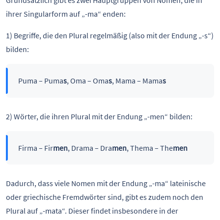
Grundsätzlich gibt es zwei Hauptgruppen von Nomen, die in
ihrer Singularform auf „-ma“ enden:
1) Begriffe, die den Plural regelmäßig (also mit der Endung „-s“)
bilden:
Puma – Puma
s
, Oma – Oma
s
, Mama – Mama
s
2) Wörter, die ihren Plural mit der Endung „-men“ bilden:
Firma – Fir
men
, Drama – Dra
men
, Thema – The
men
Dadurch, dass viele Nomen mit der Endung „-ma“ lateinische
oder griechische Fremdwörter sind, gibt es zudem noch den
Plural auf „-mata“. Dieser findet insbesondere in der