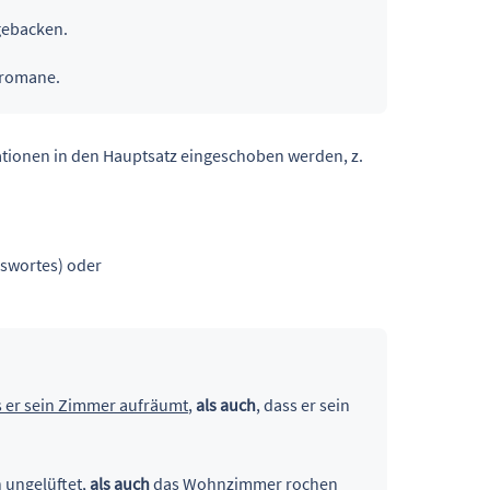
gebacken.
sromane.
ationen in den Hauptsatz eingeschoben werden, z.
gswortes) oder
 er sein Zimmer aufräumt
,
als auch
, dass er sein
n ungelüftet
,
als auch
das Wohnzimmer rochen