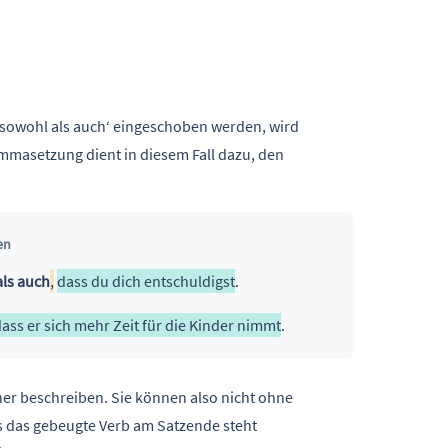
‚sowohl als auch‘ eingeschoben werden, wird
mmasetzung dient in diesem Fall dazu, den
en
als auch
,
dass du dich entschuldigst
.
ass er sich mehr Zeit für die Kinder nimmt
.
er beschreiben. Sie können also nicht ohne
s das gebeugte Verb am Satzende steht