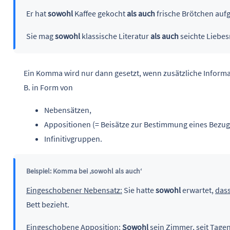
Er hat
sowohl
Kaffee gekocht
als auch
frische Brötchen auf
Sie mag
sowohl
klassische Literatur
als auch
seichte Liebe
Ein Komma wird nur dann gesetzt, wenn zusätzliche Inform
B. in Form von
Nebensätzen,
Appositionen (= Beisätze zur Bestimmung eines Bezu
Infinitivgruppen.
Beispiel: Komma bei ‚sowohl als auch‘
Eingeschobener Nebensatz:
Sie hatte
sowohl
erwartet,
dass
Bett bezieht.
Eingeschobene Apposition:
Sowohl
sein Zimmer,
seit Tage