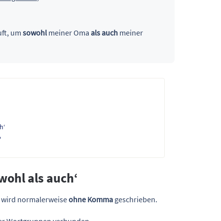
uft, um
sowohl
meiner Oma
als auch
meiner
h‘
?
ohl als auch‘
‘ wird normalerweise
ohne Komma
geschrieben.
der Wortgruppen verbunden.