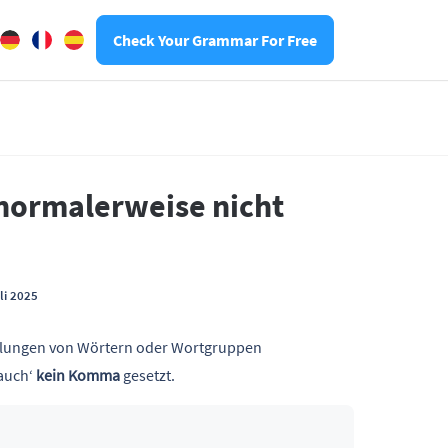
Check Your Grammar For Free
normalerweise nicht
li 2025
zählungen von Wörtern oder Wortgruppen
 auch‘
kein Komma
gesetzt.