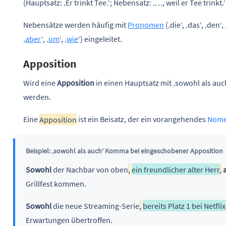
(Hauptsatz: ‚Er trinkt Tee.‘; Nebensatz: ‚…, weil er Tee trinkt.‘
Nebensätze werden häufig mit
Pronomen
(‚die‘, ‚das‘, ‚den
‚
aber
‘, ‚
um
‘, ‚
wie
‘) eingeleitet.
Apposition
Wird eine
Apposition
in einen Hauptsatz mit ‚sowohl als au
werden.
Eine
Apposition
ist ein Beisatz, der ein vorangehendes
Nom
Beispiel: ‚sowohl als auch‘ Komma bei eingeschobener Apposition
Sowohl
der Nachbar von oben
,
ein freundlicher alter Herr
,
Grillfest kommen.
Sowohl
die neue Streaming-Serie
,
bereits Platz 1 bei Netflix
Erwartungen übertroffen.