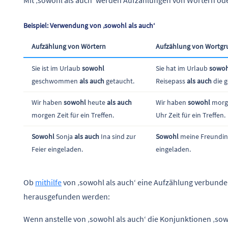
Beispiel: Verwendung von ‚sowohl als auch‘
Aufzählung von Wörtern
Aufzählung von Wortg
Sie ist im Urlaub
sowohl
Sie hat im Urlaub
sowoh
geschwommen
als auch
getaucht.
Reisepass
als auch
die g
Wir haben
sowohl
heute
als auch
Wir haben
sowohl
morge
morgen Zeit für ein Treffen.
Uhr Zeit für ein Treffen.
Sowohl
Sonja
als auch
Ina sind zur
Sowohl
meine Freundin
Feier eingeladen.
eingeladen.
Ob
mithilfe
von ‚sowohl als auch‘ eine Aufzählung verbunde
herausgefunden werden:
Wenn anstelle von ‚sowohl als auch‘ die Konjunktionen ‚sow