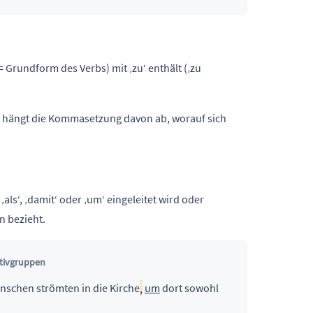
(= Grundform des Verbs) mit ‚zu‘ enthält (‚zu
d‚ hängt die Kommasetzung davon ab, worauf sich
‚als‘, ‚damit‘ oder ‚um‘ eingeleitet wird oder
n bezieht.
itivgruppen
enschen strömten in die Kirche
,
um
dort sowohl