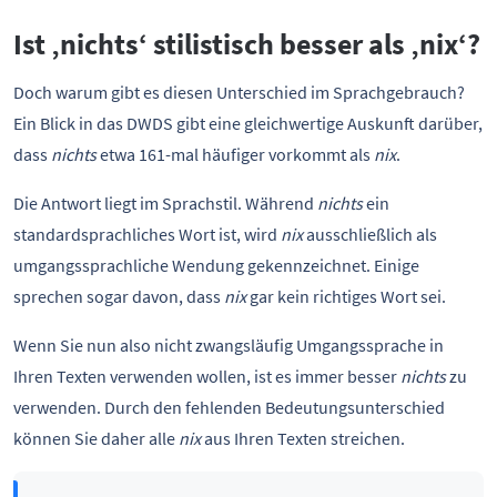
Ist ‚nichts‘ stilistisch besser als ‚nix‘?
Doch warum gibt es diesen Unterschied im Sprachgebrauch?
Ein Blick in das DWDS gibt eine gleichwertige Auskunft darüber,
dass
nichts
etwa 161-mal häufiger vorkommt als
nix
.
Die Antwort liegt im Sprachstil. Während
nichts
ein
standardsprachliches Wort ist, wird
nix
ausschließlich als
umgangssprachliche Wendung gekennzeichnet. Einige
sprechen sogar davon, dass
nix
gar kein richtiges Wort sei.
Wenn Sie nun also nicht zwangsläufig Umgangssprache in
Ihren Texten verwenden wollen, ist es immer besser
nichts
zu
verwenden. Durch den fehlenden Bedeutungsunterschied
können Sie daher alle
nix
aus Ihren Texten streichen.