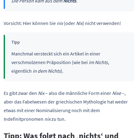
Die Person kam aus dem
Nichts
.
Vorsicht: Hier können Sie
nix
(oder
Nix
) nicht verwenden!
Tipp
Manchmal versteckt sich ein Artikel in einer
verschmolzenen Präposition (wie bei
im Nichts
,
eigentlich
in dem Nichts
).
Es gibt zwar den
Nix
– also die männliche Form einer
Nixe
–,
aber das Fabelwesen der griechischen Mythologie hat weder
etwas mit einer Nominalisierung noch mit dem
Indefinitpronomen
nix
zu tun.
Tipp: Was folgt nach ‚nichts‘ und