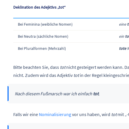
Deklination des Adejktivs „tot“
Bei Feminina (weibliche Nomen)
eine
t
Bei Neutra (sächliche Nomen)
ein
to
Bei Pluralformen (Mehrzahl)
tote
M
Bitte beachten Sie, dass
tot
nicht gesteigert werden kann. D
nicht. Zudem wird das Adjektiv
tot
in der Regel kleingeschri
Nach diesem Fußmarsch war ich einfach
tot
.
Falls wir eine
Nominalisierung
vor uns haben, wird
tot
mit „-