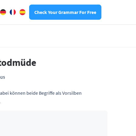
Check Your Grammar For Free
d todmüde
025
Dabei können beide Begriffe als Vorsilben
.