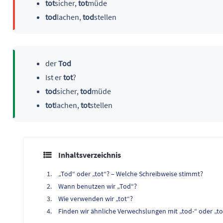
tot
sicher,
tot
müde
tod
lachen,
tod
stellen
der
Tod
Ist er
tot
?
tod
sicher,
tod
müde
tot
lachen,
tot
stellen
Inhaltsverzeichnis
„Tod“ oder „tot“? – Welche Schreibweise stimmt?
Wann benutzen wir „Tod“?
Wie verwenden wir „tot“?
Finden wir ähnliche Verwechslungen mit „tod-“ oder „to