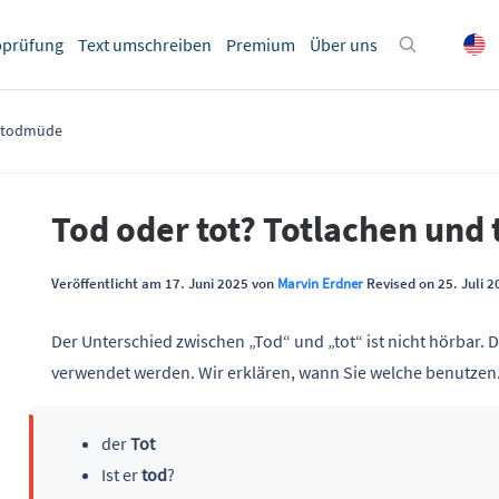
bprüfung
Text umschreiben
Premium
Über uns
d todmüde
Tod oder tot? Totlachen un
Veröffentlicht am 17. Juni 2025 von
Marvin Erdner
Revised on 25. Juli 2
Der Unterschied zwischen „Tod“ und „tot“ ist nicht hörbar. 
verwendet werden. Wir erklären, wann Sie welche benutzen
der
Tot
Ist er
tod
?