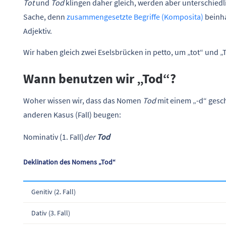
Tot
und
Tod
klingen daher gleich, werden aber unterschiedli
Sache, denn
zusammengesetzte Begriffe (Komposita)
beinha
Adjektiv.
Wir haben gleich zwei Eselsbrücken in petto, um „tot“ und 
Wann benutzen wir „Tod“?
Woher wissen wir, dass das Nomen
Tod
mit einem „-d“ gesch
anderen Kasus (Fall) beugen:
Nominativ (1. Fall)
der
Tod
Deklination des Nomens „Tod“
Genitiv (2. Fall)
Dativ (3. Fall)