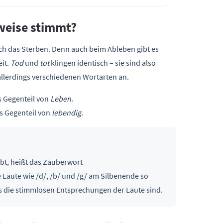
bweise stimmt?
ch das Sterben. Denn auch beim Ableben gibt es
eit.
Tod
und
tot
klingen identisch – sie sind also
llerdings verschiedenen Wortarten an.
s Gegenteil von
Leben
.
as Gegenteil von
lebendig
.
ibt, heißt das Zauberwort
Laute wie /d/, /b/ und /g/ am Silbenende so
ils die stimmlosen Entsprechungen der Laute sind.