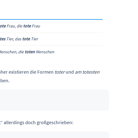
ote
Frau, die
tote
Frau
tes
Tier, das
tote
Tier
enschen, die
toten
Menschen
aher existieren die Formen
toter
und
am totesten
eben.
t“ allerdings doch großgeschrieben: