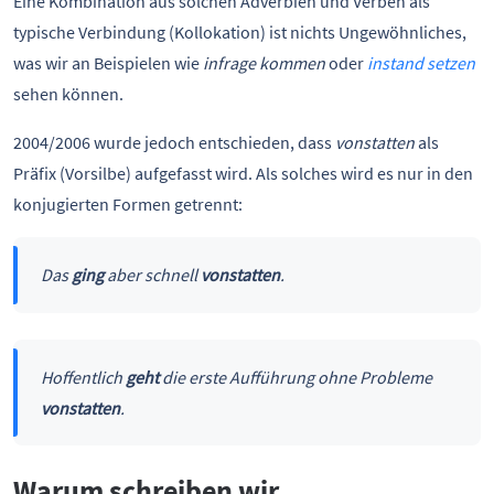
Eine Kombination aus solchen Adverbien und Verben als
typische Verbindung (Kollokation) ist nichts Ungewöhnliches,
was wir an Beispielen wie
infrage kommen
oder
instand setzen
sehen können.
2004/2006 wurde jedoch entschieden, dass
vonstatten
als
Präfix (Vorsilbe) aufgefasst wird. Als solches wird es nur in den
konjugierten Formen getrennt:
Das
ging
aber schnell
vonstatten
.
Hoffentlich
geht
die erste Aufführung ohne Probleme
vonstatten
.
Warum schreiben wir