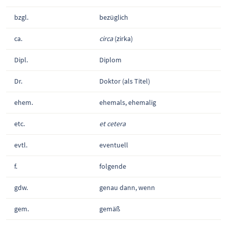
bzgl.
bezüglich
ca.
circa
(zirka)
Dipl.
Diplom
Dr.
Doktor (als Titel)
ehem.
ehemals, ehemalig
etc.
et cetera
evtl.
eventuell
f.
folgende
gdw.
genau dann, wenn
gem.
gemäß