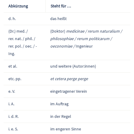
Abkürzung
Steht für …
d. h.
das heißt
(Dr.) med. /
(Doktor)
medicinae / rerum naturalium /
rer. nat. / phil. /
philosophiae / rerum politicarum /
rer. pol. / oec. / -
oeconomiae /
Ingenieur
Ing.
et al.
und weitere (Autor:innen)
etc. pp.
et cetera perge perge
e. V.
eingetragener Verein
i. A.
im Auftrag
i. d. R.
in der Regel
i. e. S.
im engeren Sinne