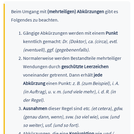
Beim Umgang mit
(mehrteiligen) Abkürzungen
gibt es
Folgendes zu beachten.
Gängige Abkürzungen werden mit einem
Punkt
kenntlich gemacht:
Dr. (Doktor), ca. (circa), evtl.
(eventuell), ggf. (gegebenenfalls)
.
Normalerweise werden Bestandteile mehrteiliger
Wendungen durch
geschützte Leerzeichen
voneinander getrennt. Dann erhält
jede
Abkürzung
einen Punkt:
z. B. (zum Beispiel), i. A.
(in Auftrag), u. v. m. (und viele mehr), i. d. R. (in
der Regel)
.
Ausnahmen
dieser Regel sind
etc. (et cetera), gdw.
(genau dann, wenn), svw. (so viel wie), usw. (und
so weiter), usf. (und so fort)
.
Abkürzungen, die eine
Konjunktion
wie
und /