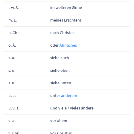
i. w. S.
im weiteren Sinne
m. E.
meines Erachtens
n. Chr.
nach Christus
o. Ä.
oder
Ähnliches
s. a.
siehe auch
s. o.
siehe oben
s. u.
siehe unten
u. a.
unter
anderem
u. v. a.
und viele / vieles andere
v. a.
vor allem
v. Chr.
vor Christus