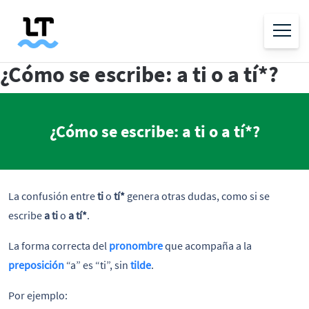
¿Cómo se escribe: a ti o a tí*?
¿Cómo se escribe: a ti o a tí*?
La confusión entre
ti
o
tí*
genera otras dudas, como si se
escribe
a
ti
o
a
tí*
.
La forma correcta del
pronombre
que acompaña a la
preposición
“a” es “ti”, sin
tilde
.
Por ejemplo: