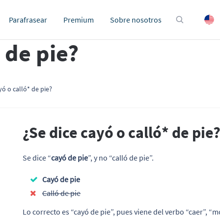
Parafrasear
Premium
Sobre nosotros
 de pie?
yó o calló* de pie?
¿Se dice cayó o calló* de pie
Se dice “
cayó de pie
”, y no “calló de pie”.
Cayó de pie
Calló de pie
Lo correcto es “cayó de pie”, pues viene del verbo “caer”, “m