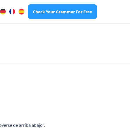
Check Your Grammar For Free
?
overse de arriba abajo”.