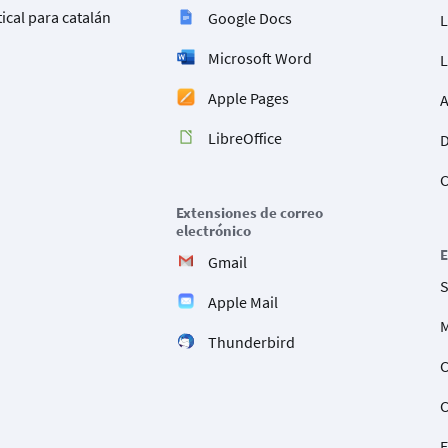
ical para catalán
Google Docs
L
Microsoft Word
L
Apple Pages
A
LibreOffice
D
C
Extensiones de correo
electrónico
Gmail
S
Apple Mail
M
Thunderbird
C