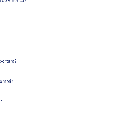
l de América?
pertura?
bombá?
?