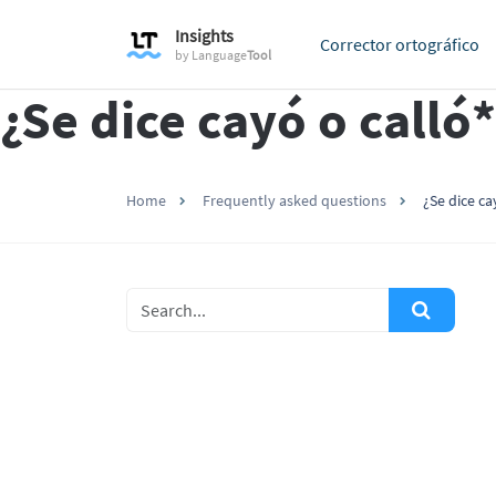
Insights
Corrector ortográfico
by
Language
Tool
¿Se dice cayó o calló*
Home
Frequently asked questions
¿Se dice ca