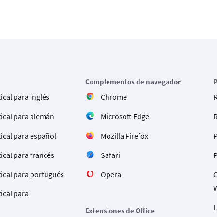
Complementos de navegador
P
ical para inglés
Chrome
R
ical para alemán
Microsoft Edge
R
ical para español
Mozilla Firefox
P
ical para francés
Safari
ical para portugués
Opera
C
ical para
L
Extensiones de Office