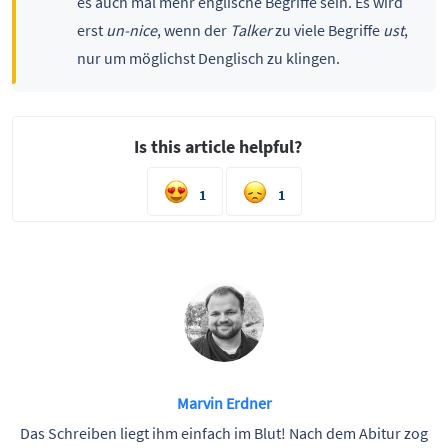
es auch mal mehr englische Begriffe sein. Es wird
erst
un-nice
, wenn der
Talker
zu viele Begriffe
ust
,
nur um möglichst Denglisch zu klingen.
Is this article helpful?
1
1
Marvin Erdner
Das Schreiben liegt ihm einfach im Blut! Nach dem Abitur zog