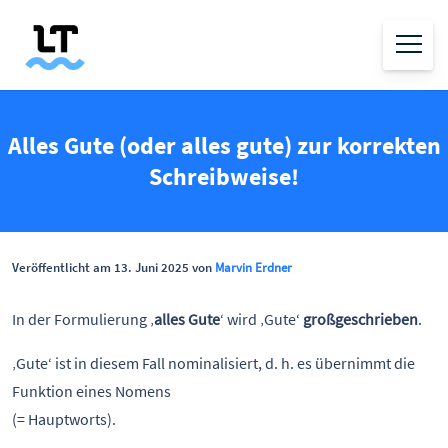
Alles Gute (oder alles gute) zur korrekten
Schreibweise!
Veröffentlicht am 13. Juni 2025 von
Marvin Erdner
In der Formulierung ‚
alles Gute
‘ wird ‚Gute‘
großgeschrieben
.
‚Gute‘ ist in diesem Fall nominalisiert, d. h. es übernimmt die
Funktion eines Nomens
(= Hauptworts).