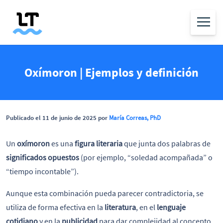
Oxímoron | Ejemplos y definición
Publicado el 11 de junio de 2025 por
María Correas, PhD
Un
oxímoron
es una
figura literaria
que junta dos palabras de
significados opuestos
(por ejemplo, “soledad acompañada” o
“tiempo incontable”).
Aunque esta combinación pueda parecer contradictoria, se
utiliza de forma efectiva en la
literatura
, en el
lenguaje
cotidiano
y en la
publicidad
para dar complejidad al concepto