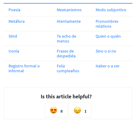
Poesía
Mexicanismos
Modo subjuntivo
Metáfora
Atentamente
Pronombres
relativos
Símil
Te echo de
Quien o quién
menos
Ironía
Frases de
Sino o si no
despedida
Registro formal o
Feliz
Haber o a ver
informal
cumpleaños
Is this article helpful?
8
1