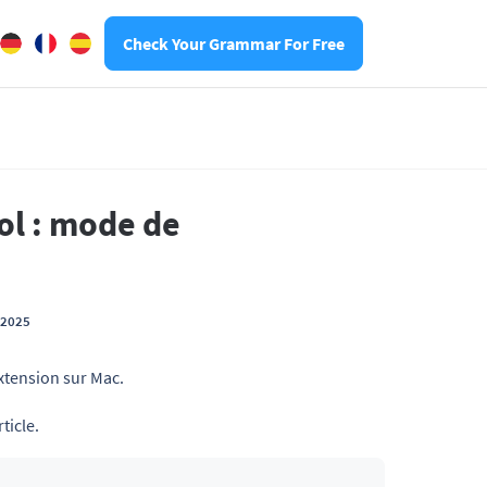
Check Your Grammar For Free
ol : mode de
t 2025
xtension sur Mac.
ticle.