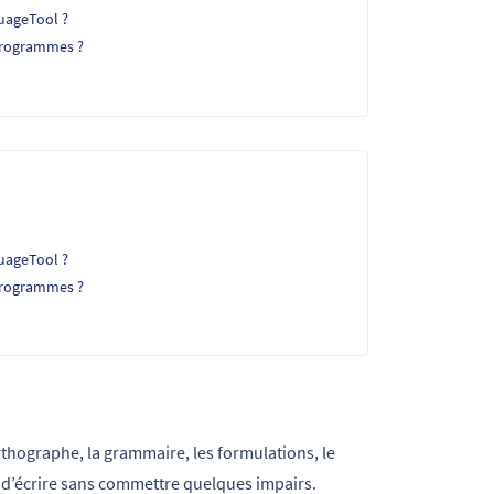
uageTool ?
 programmes ?
uageTool ?
 programmes ?
orthographe, la grammaire, les formulations, le
ile d’écrire sans commettre quelques impairs.