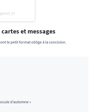
getool_fr)
 cartes et messages
ont le petit format oblige à la concision.
uscule d’automne »