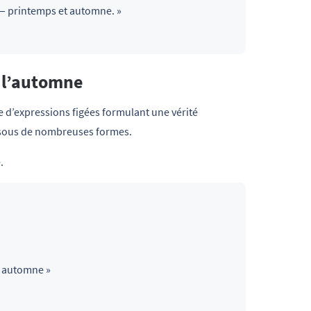
t — printemps et automne. »
r l’automne
 d’expressions figées formulant une vérité
ent sous de nombreuses formes.
.
un automne »