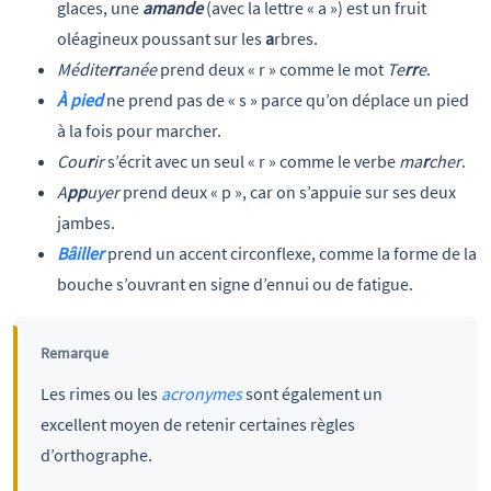
glaces, une
amande
(avec la lettre « a ») est un fruit
oléagineux poussant sur les
a
rbres.
Médite
rr
anée
prend deux « r » comme le mot
Te
rr
e
.
À pied
ne prend pas de « s » parce qu’on déplace un pied
à la fois pour marcher.
Cou
r
ir
s’écrit avec un seul « r » comme le verbe
ma
r
cher
.
A
pp
uyer
prend deux « p », car on s’appuie sur ses deux
jambes.
Bâiller
prend un accent circonflexe, comme la forme de la
bouche s’ouvrant en signe d’ennui ou de fatigue.
Remarque
Les rimes ou les
acronymes
sont également un
excellent moyen de retenir certaines règles
d’orthographe.