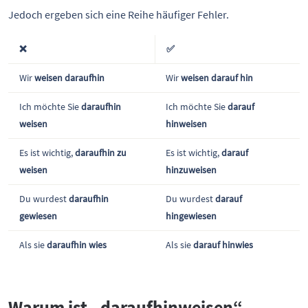
Jedoch ergeben sich eine Reihe häufiger Fehler.
❌
✅
Wir
weisen daraufhin
Wir
weisen darauf hin
Ich möchte Sie
daraufhin
Ich möchte Sie
darauf
weisen
hinweisen
Es ist wichtig,
daraufhin zu
Es ist wichtig,
darauf
weisen
hinzuweisen
Du wurdest
daraufhin
Du wurdest
darauf
gewiesen
hingewiesen
Als sie
daraufhin wies
Als sie
darauf hinwies
Warum ist „daraufhinweisen“