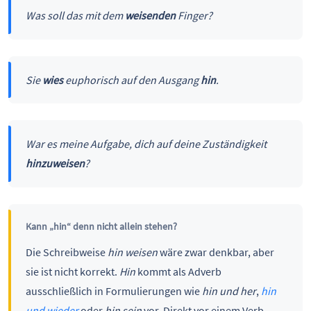
Was soll das mit dem
weisenden
Finger?
Sie
wies
euphorisch auf den Ausgang
hin
.
War es meine Aufgabe, dich auf deine Zuständigkeit
hinzuweisen
?
Kann „hin“ denn nicht allein stehen?
Die Schreibweise
hin weisen
wäre zwar denkbar, aber
sie ist nicht korrekt.
Hin
kommt als Adverb
ausschließlich in Formulierungen wie
hin und her
,
hin
und wieder
oder
hin sein
vor. Direkt vor einem Verb